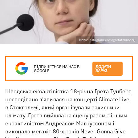
Фото: instagram.com/gretathunberg
ПІДПИШІТЬСЯ НА НАС В
ДОДАТИ
GOOGLE
ЗАРАЗ
Шведська екоактівістка 18-річна
Грета Тунберг
несподівано з'явилася на концерті Climate Live
в Стокгольмі, який організували захисники
клімату. Грета вийшла на сцену разом з іншим
екоактивістом Андреасом Магнуссоном і
виконала мегахіт 80-х років Never Gonna Give