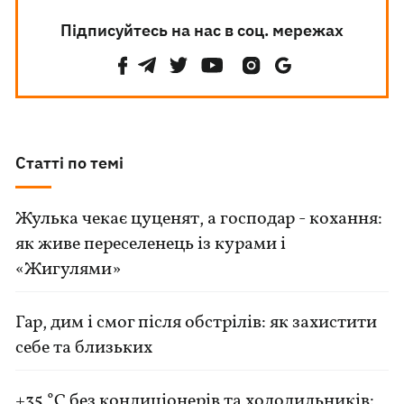
Підписуйтесь на нас в соц. мережах
Статті по темі
Жулька чекає цуценят, а господар - кохання:
як живе переселенець із курами і
«Жигулями»
Гар, дим і смог після обстрілів: як захистити
себе та близьких
+35 °C без кондиціонерів та холодильників: