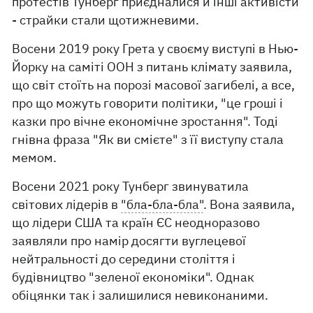
протестів Тунберг приєдналися й інші активісти
- страйки стали щотижневими.
Восени 2019 року Грета у своєму виступі в Нью-
Йорку на саміті ООН з питань клімату заявила,
що світ стоїть на порозі масової загибелі, а все,
про що можуть говорити політики, "це гроші і
казки про вічне економічне зростання". Тоді
гнівна фраза "Як ви смієте" з її виступу стала
мемом.
Восени 2021 року Тунберг звинуватила
світових лідерів в
"бла-бла-бла"
. Вона заявила,
що лідери США та країн ЄС неодноразово
заявляли про намір досягти вуглецевої
нейтральності до середини століття і
будівництво "зеленої економіки". Однак
обіцянки так і залишилися невиконаними.