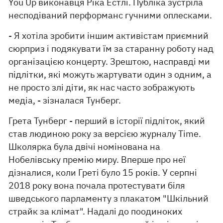
You Up виконавця Ріка Естлі. Публіка зустріла
несподіваний перформанс гучними оплесками.
- Я хотіла зробити іншим активістам приємний
сюрприз і подякувати їм за старанну роботу над
організацією концерту. Зрештою, насправді ми
підлітки, які можуть жартувати один з одним, а
не просто злі діти, як нас часто зображують
медіа, - зізналася Тунберг.
Грета Тунберг - перший в історії підліток, який
став людиною року за версією журналу Time.
Школярка була двічі номінована на
Нобелівську премію миру. Вперше про неї
дізналися, коли Греті було 15 років. У серпні
2018 року вона почала протестувати біля
шведського парламенту з плакатом "Шкільний
страйк за клімат". Надалі до поодиноких