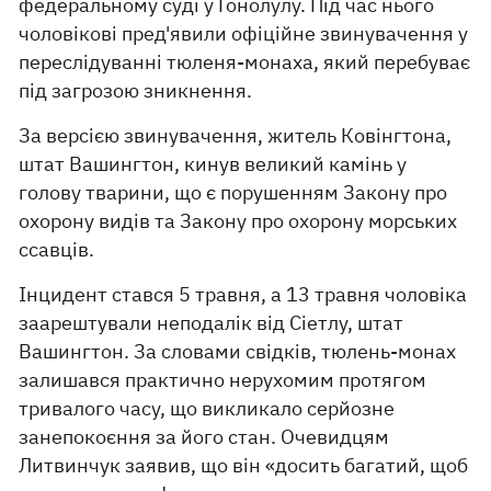
федеральному суді у Гонолулу. Під час нього
чоловікові пред'явили офіційне звинувачення у
переслідуванні тюленя-монаха, який перебуває
під загрозою зникнення.
За версією звинувачення, житель Ковінгтона,
штат Вашингтон, кинув великий камінь у
голову тварини, що є порушенням Закону про
охорону видів та Закону про охорону морських
ссавців.
Інцидент стався 5 травня, а 13 травня чоловіка
заарештували неподалік від Сіетлу, штат
Вашингтон. За словами свідків, тюлень-монах
залишався практично нерухомим протягом
тривалого часу, що викликало серйозне
занепокоєння за його стан. Очевидцям
Литвинчук заявив, що він «досить багатий, щоб