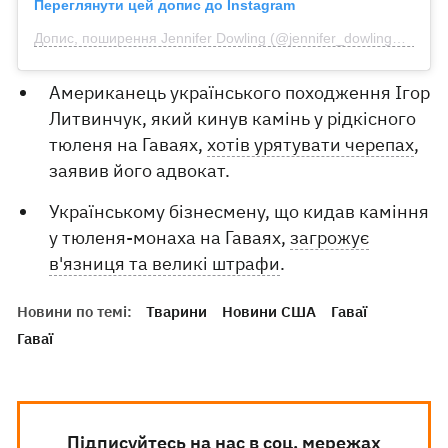
Переглянути цей допис до Instagram
Допис, поширення Jennifer Dowling (@jennifer_dowling_reports)
Американець українського походження Ігор
Литвинчук, який кинув камінь у рідкісного
тюленя на Гаваях,
хотів урятувати черепах
,
заявив його адвокат.
Українському бізнесмену, що кидав каміння
у тюленя-монаха на Гаваях,
загрожує
в'язниця та великі штрафи
.
Новини по темі:
Тварини
Новини США
Гаваї
Гаваї
Підписуйтесь на нас в соц. мережах