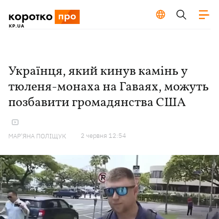
Українця, який кинув камінь у
тюленя-монаха на Гаваях, можуть
позбавити громадянства США
2 червня 12:54
МАР'ЯНА ПОЛІЩУК