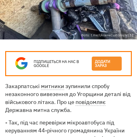
Фото: t.me/UkraineCustoms/6132
ПІДПИШІТЬСЯ НА НАС В
ДОДАТИ
GOOGLE
ЗАРАЗ
Закарпатські
митники
зупинили спробу
незаконного вивезення до Угорщини деталі від
військового літака. Про це
повідомляє
Державна митна служба.
- Так, під час перевірки мікроавтобуса під
керуванням 44-річного громадянина України