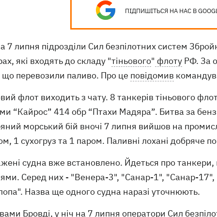
ПІДПИШІТЬСЯ НА НАС В GOOG
на 7 липня підрозділи Сил безпілотних систем Зброй
ах, які входять до складу "
тіньового
"
флоту
РФ. За о
, що перевозили паливо. Про це
повідомив
командува
овий флот виходить з чату. 8 танкерів тіньового фло
ми “Кайрос” 414 обр “Птахи Мадяра”. Битва за бенз
яний морський бій вночі 7 липня вийшов на промисло
м, 1 сухогруз та 1 паром. Паливні лохані добряче по
ражені судна вже встановлено. Йдеться про танкери
ями. Серед них - "Венера-3", "Санар-1", "Санар-17", 
лопа". Назва ще одного судна наразі уточнюють.
вами Бровді, у ніч на 7 липня оператори Сил безпіл