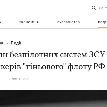
Знайт
А
ЕКОНОМІКА
СУСПІЛЬСТВО
ПОДІ
на
Події
и безпілотних систем ЗСУ 
керів "тіньового" флоту РФ
7 липня 12:21
ТІ