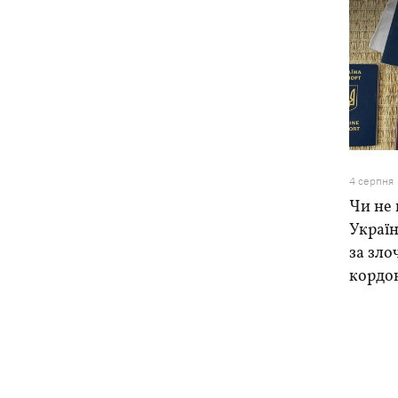
4 серпня
Чи не 
Україн
за зло
кордо