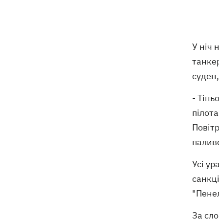
Сердечко не витримало - внаслідок
19:19
атаки РФ у притулку на Київщині
загинули собаки
У ніч 
танкер
Російські дрони знищили депо
19:15
Укрпошти у Павлограді, загинули
суден
співробітники
- Тінь
Зеленський заснував нове свято -
18:43
пілота
День військ зв'язку та кібербезпеки
Повітр
ЗСУ
паливо
Український кандидат у судді МКС
18:13
Кішакевич не пройшов тест на знання
Усі у
мов
санкці
"Пене
18:05
Кадрова реформа Драпатого:
Валерій Маркус може стати
За сло
«генералом усіх сержантів» ЗСУ