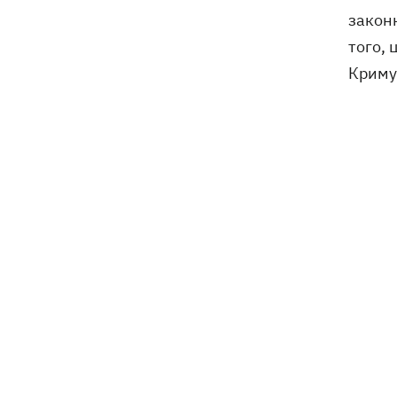
законн
того, 
Криму.