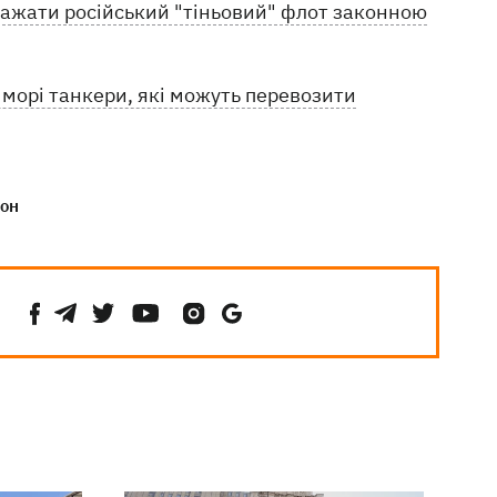
важати російський "тіньовий" флот законною
морі танкери, які можуть перевозити
он