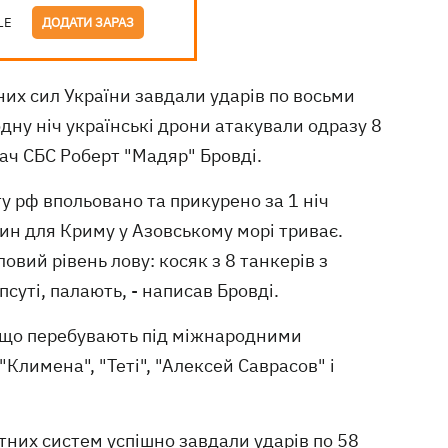
LE
ДОДАТИ ЗАРАЗ
них сил України завдали ударів по восьми
дну ніч українські дрони атакували одразу 8
ч СБС Роберт "Мадяр" Бровді.
ту рф впольовано та прикурено за 1 ніч
ин для Криму у Азовському морі триває.
вий рівень лову: косяк з 8 танкерів з
псуті, палають, - написав Бровді.
, що перебувають під міжнародними
"Климена", "Теті", "Алексей Саврасов" і
отних систем успішно завдали ударів по 58