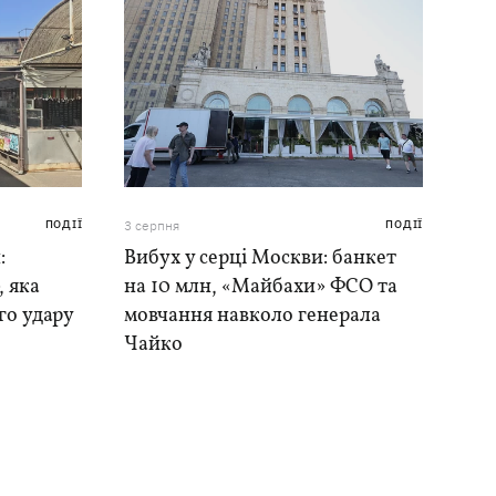
ПОДІЇ
3 серпня
ПОДІЇ
:
Вибух у серці Москви: банкет
, яка
на 10 млн, «Майбахи» ФСО та
го удару
мовчання навколо генерала
Чайко