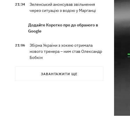
Зеленський анонсував звільнення
21:34
через ситуацію з водою у Марганці
Додайте Коротко про до обраного в
Google
Збірна України з хокею отримала
21:06
нового тренера – ним став Олександр
Бобкін
Зеленський доручив підготувати
20:39
ЗАВАНТАЖИТИ ЩЕ
проти РФ спеціальну санкційну
операцію
Дрони СБУ вразили два кораблі ФСБ
20:12
РФ "Балаклава" та "Керч"
Зеленський підписав укази про
19:40
звільнення ще чотирьох послів