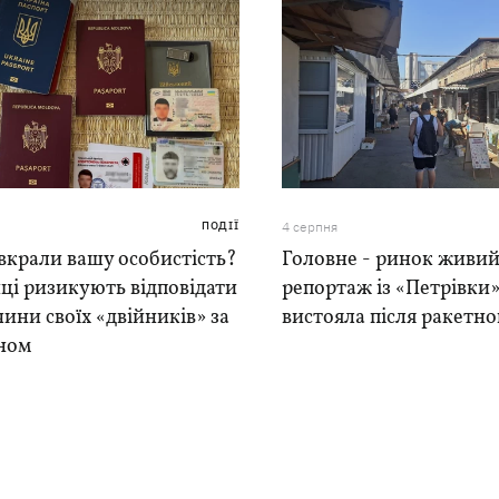
ПОДІЇ
4 серпня
вкрали вашу особистість?
Головне - ринок живий
ці ризикують відповідати
репортаж із «Петрівки»
чини своїх «двійників» за
вистояла після ракетно
ном