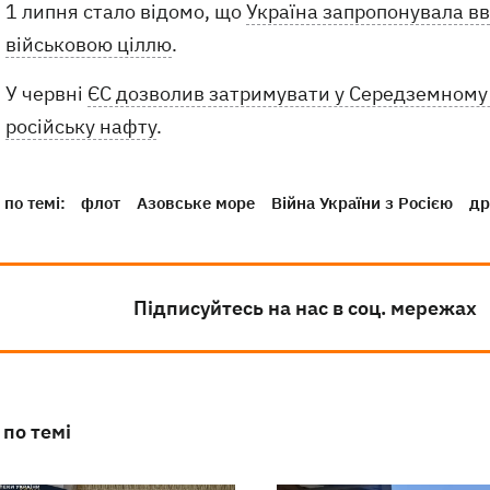
1 липня стало відомо, що
Україна запропонувала в
військовою ціллю
.
У червні
ЄС дозволив затримувати у Середземному 
російську нафту
.
по темі:
флот
Азовське море
Війна України з Росією
др
Підписуйтесь на нас в соц. мережах
 по темі