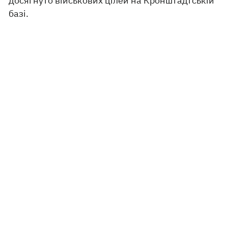
досягнуто військових цілей на Кронштадтській
базі.