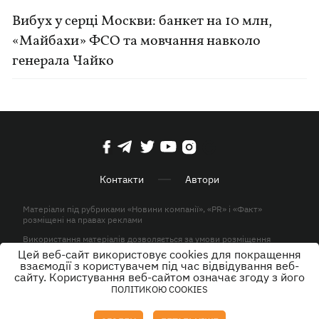
Вибух у серці Москви: банкет на 10 млн,
«Майбахи» ФСО та мовчання навколо
генерала Чайко
Контакти
Автори
Матеріали під рубриками «Новини компанії», «PR» і «Факт»
розміщені на правах реклами
Використання матеріалів дозволяється за умови розміщення
активного гіперпосилання на KP.UA в першому абзаці.
Цей веб-сайт використовує cookies для покращення
взаємодії з користувачем під час відвідування веб-
© ТОВ «ЮЛАВ МЕДІА» 2026. Всі права захищені.
сайту. Користування веб-сайтом означає згоду з його
ПОЛІТИКОЮ COOKIES
Дизайн