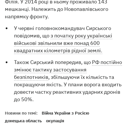
Філія. У 2014 році в ньому проживало 143
мешканці. Належить до Новопавлівського
напрямку фронту.
У червні головнокомандувач Сирського
повідомив, що
з початку року українські
військові звільнили вже понад 600
квадратних кілометрів рідної землі.
Також Сирський попередив, що
РФ постійно
змінює тактику застосування
безпілотників
, збільшуючи їх кількість та
покращуючи якість. У плани ворога входить
довести частку реактивних ударних дронів
до 50%.
Новини по темі:
Війна України з Росією
донецька область
окупація