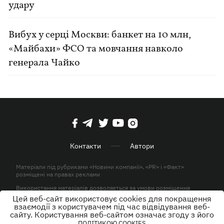
удару
Вибух у серці Москви: банкет на 10 млн,
«Майбахи» ФСО та мовчання навколо
генерала Чайко
Контакти
Автори
Матеріали під рубриками «Новини компанії», «PR» і «Факт»
розміщені на правах реклами
Використання матеріалів дозволяється за умови розміщення
активного гіперпосилання на KP.UA в першому абзаці.
Цей веб-сайт використовує cookies для покращення
взаємодії з користувачем під час відвідування веб-
© ТОВ «ЮЛАВ МЕДІА» 2026. Всі права захищені.
сайту. Користування веб-сайтом означає згоду з його
ПОЛІТИКОЮ COOKIES