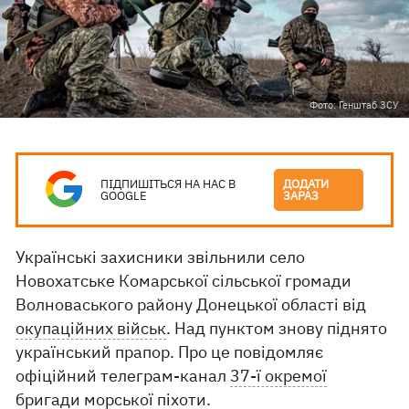
Фото: Генштаб ЗСУ
ПІДПИШІТЬСЯ НА НАС В
ДОДАТИ
GOOGLE
ЗАРАЗ
Українські захисники звільнили село
Новохатське Комарської сільської громади
Волноваського району Донецької області від
окупаційних військ
. Над пунктом знову піднято
український прапор. Про це повідомляє
офіційний телеграм-канал
37-ї окремої
бригади морської піхоти.