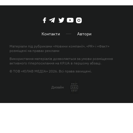
Контакти
Автори
Матеріали під рубриками «Новини компанії», «PR» і «Факт»
розміщені на правах реклами
Використання матеріалів дозволяється за умови розміщення
активного гіперпосилання на KP.UA в першому абзаці.
© ТОВ «ЮЛАВ МЕДІА» 2026. Всі права захищені.
Дизайн