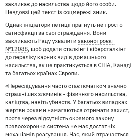
закликає до насильства щодо його особи.
Невдовзі цей текст із соцмережі зник.
Однак ініціатори петиції прагнуть не просто
сатисфакції за свої страждання. Вони
закликають Раду ухвалити
законопроєкт
№12088
, щоб додати сталкінг і кіберсталкінг
до переліку карних видів домашнього
насильства, як це практикується в США, Канаді
та багатьох країнах Європи.
«Переслідування часто стає початком значно
страшніших злочинів - фізичного насильства,
каліцтва, навіть убивств. У багатьох випадках
жертви роками намагаються отримати захист,
проте через відсутність окремого закону
правоохоронна система не має достатніх
механізмів реагування. Час, який втрачається