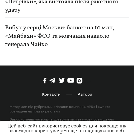
«Петрівки», яка вистояла після ракетного
удару
Вибух у серці Москви: банкет на 10 млн,
«Майбахи» ФСО та мовчання навколо
генерала Чайко
Контакти
Автори
Матеріали під рубриками «Новини компанії», «PR» і «Факт»
розміщені на правах реклами
Використання матеріалів дозволяється за умови розміщення
активного гіперпосилання на KP.UA в першому абзаці.
Цей веб-сайт використовує cookies для покращення
взаємодії з користувачем під час відвідування веб-
© ТОВ «ЮЛАВ МЕДІА» 2026. Всі права захищені.