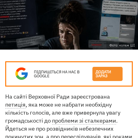
Фото: колаж ШІ
ПІДПИШІТЬСЯ НА НАС В
ДОДАТИ
GOOGLE
ЗАРАЗ
На сайті Верховної Ради зареєстрована
петиція
, яка може не набрати необхідну
кількість голосів, але вже привернула увагу
громадськості до
проблеми зі сталкерами
.
Йдеться не про розвідників небезпечних
покинутих зон, а про переслідувачів, які роками