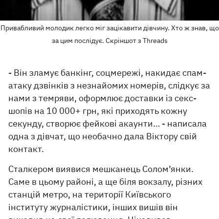
Привабливий молодик легко міг зацікавити дівчину. Хто ж знав, що
за цим послідує. Скріншот з Threads
- Він зламує банкінг, соцмережі, накидає спам-
атаку дзвінків з незнайомих номерів, слідкує за
нами з темряви, оформлює доставки із секс-
шопів на 10 000+ грн, які приходять кожну
секунду, створює фейкові акаунти… - написала
одна з дівчат, що необачно дала Віктору свій
контакт.
Сталкером виявися мешканець Солом’янки.
Саме в цьому районі, а ще біля вокзалу, різних
станцій метро, на території Київського
інституту журналістики, інших вишів він