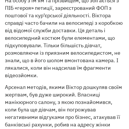
На особу з ім’ям та прізвищем, що збігається з
ПІБ «героя» петиції, зареєстрований ФОП з
поштової та кур’єрської діяльності. Віктора
справді часто бачили на велосипеді з коробкою
від відомої служби доставки. Ця деталь і
велосипедний костюм були елементами, що
підкуповували. Тільки більшість дівчат,
розмовляючи із приязним велосипедистом, не
знали, що в його шолом вмонтована камера. І
лякалися, коли він надсилав їм фрагменти
відеозйомки.
Арсенал методів, якими Віктор дошкуляв своїм
жертвам, був дуже широкий. Власниці
манікюрного салону, з якою познайомився,
коли була ще дівчам, він погрожував
негативними відгуками про бізнес, атакував її
банківські рахунки, робив на адресу жінки