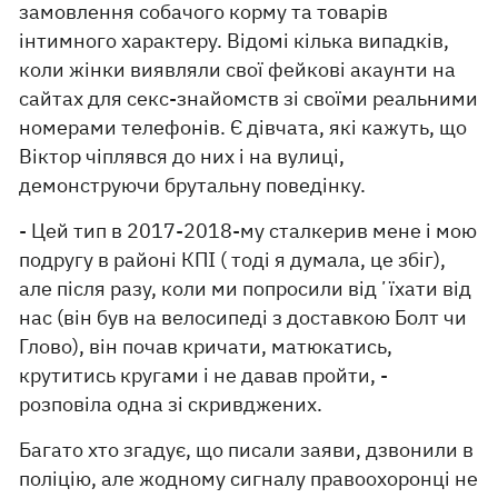
замовлення собачого корму та товарів
інтимного характеру. Відомі кілька випадків,
коли жінки виявляли свої фейкові акаунти на
сайтах для секс-знайомств зі своїми реальними
номерами телефонів. Є дівчата, які кажуть, що
Віктор чіплявся до них і на вулиці,
демонструючи брутальну поведінку.
- Цей тип в 2017-2018-му сталкерив мене і мою
подругу в районі КПІ ( тоді я думала, це збіг),
але після разу, коли ми попросили відʼїхати від
нас (він був на велосипеді з доставкою Болт чи
Глово), він почав кричати, матюкатись,
крутитись кругами і не давав пройти, -
розповіла одна зі скривджених.
Багато хто згадує, що писали заяви, дзвонили в
поліцію, але жодному сигналу правоохоронці не