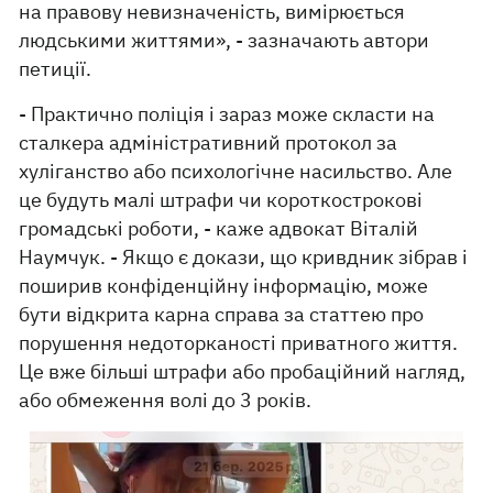
на правову невизначеність, вимірюється
людськими життями», - зазначають автори
петиції.
- Практично поліція і зараз може скласти на
сталкера адміністративний протокол за
хуліганство або психологічне насильство. Але
це будуть малі штрафи чи короткострокові
громадські роботи, - каже адвокат Віталій
Наумчук. - Якщо є докази, що кривдник зібрав і
поширив конфіденційну інформацію, може
бути відкрита карна справа за статтею про
порушення недоторканості приватного життя.
Це вже більші штрафи або пробаційний нагляд,
або обмеження волі до 3 років.