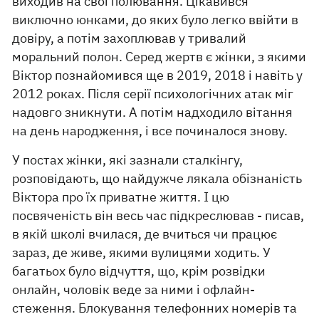
виходив на свої полювання. Цікавився
виключно юнками, до яких було легко ввійти в
довіру, а потім захоплював у тривалий
моральний полон. Серед жертв є жінки, з якими
Віктор познайомився ще в 2019, 2018 і навіть у
2012 роках. Після серії психологічних атак міг
надовго зникнути. А потім надходило вітання
на день народження, і все починалося знову.
У постах жінки, які зазнали сталкінгу,
розповідають, що найдужче лякала обізнаність
Віктора про їх приватне життя. І цю
посвяченість він весь час підкреслював - писав,
в якій школі вчилася, де вчиться чи працює
зараз, де живе, якими вулицями ходить. У
багатьох було відчуття, що, крім розвідки
онлайн, чоловік веде за ними і офлайн-
стеження. Блокування телефонних номерів та