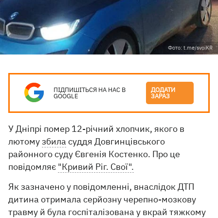
Фото: t.me/svoiKR
ПІДПИШІТЬСЯ НА НАС В
ДОДАТИ
GOOGLE
ЗАРАЗ
У Дніпрі помер 12-річний хлопчик, якого в
лютому
збила
суддя Довгинцівського
районного суду Євгенія Костенко. Про це
повідомляє
"Кривий Ріг. Свої".
Як зазначено у повідомленні, внаслідок ДТП
дитина отримала серйозну черепно-мозкову
травму й була госпіталізована у вкрай тяжкому