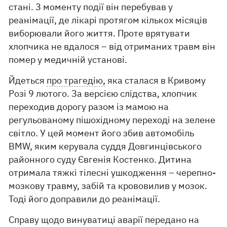
стані. З моменту події він перебував у
реанімації, де лікарі протягом кількох місяців
виборювали його життя. Проте врятувати
хлопчика не вдалося – від отриманих травм він
помер у медичній установі.
Йдеться
про трагедію,
яка сталася в Кривому
Розі 9 лютого. За версією слідства, хлопчик
переходив дорогу разом із мамою на
регульованому пішохідному переході на зелене
світло. У цей момент його збив автомобіль
BMW, яким керувала суддя Довгинцівського
районного суду Євгенія Костенко. Дитина
отримала тяжкі тілесні ушкодження – черепно-
мозкову травму, забій та крововилив у мозок.
Тоді його доправили до реанімації.
Справу щодо винуватиці аварії передано на