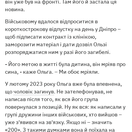
він уже був на фронті. Там його й застала ця
новина.
Військовому вдалося відпроситися в
короткострокову відпустку на день у Дніпро –
щоб підписати контракт із клінікою,
заморозити матеріал і дати дозвіл Ользі
розпоряджатися ним у разі його загибелі.
- Його метою в житті була дитина, він мріяв про
сина, - каже Ольга. – Ми обоє мріяли.
У лютому 2023 року Ольга вже була впевнена,
що
чоловік загинув
. Не зателефонував, не
написав після того, як вся його група
повернулася з позицій. Ну як вся: як написали у
групі дружини інших військових, хто вийшов –
уже з'явився на зв'язку. Якщо ні – значить
«200». З такими думками вона й поїхала на