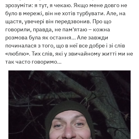
зрозуміти: я тут, я чекаю. Якщо мене довго не
було в мережі, він не хотів турбувати. Але, на
щастя, увечері він передзвонив. Про що
говорили, правда, не пам'ятаю – кожна
розмова була як остання… Але завжди
починалася з того, що в неї все добре і зі слів
«люблю». Тих слів, які у звичайному житті ми не
так часто говоримо…