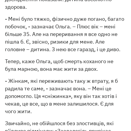
здорова.
- Мені було тяжко, фізично дуже погано, багато
побочок, - зазначає Ольга. – Плюс вік – мені
більше 35. Але на переривання я все одно не
пішла б. Є, звісно, ​​ризики для мене. Але
головне – дитина. З нею все гаразд, і це диво.
Тепер, каже Ольга, щоб смерть коханого не
була марною, вона має жити за двох.
- Жінкам, які переживають таку ж втрату, я б
радила те саме, - зазначає вона. – Мені це
допомогло. Ця «сніжинка», яку він так хотів і
чекав, це все, що в мене залишилося. Є для
чого жити.
Звичайно, не обійшлося без злостивців, які
в'їдливо підмічали: «Заздалегідь прирікає