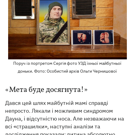
Поруч із портретом Сергія фото УЗД їхньої майбутньої
доньки. Фото: Особистий архів Ольги Чернишової
«Мета буде досягнута!»
Дався цей шлях майбутній мамі справді
непросто. Лякали і можливим синдромом
Дауна, і відсутністю носа. Але незважаючи на
всі «страшилки», наступні аналізи та
дослідження показали: дитина абсолютно