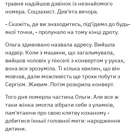
травня надійшов дзвінок із незнайомого
номера. Соцзахист. Дев'ята вечора.
- Скажіть, де ви знаходитесь, під'їдемо до будь-
якої точки, - пролунало на тому кінці дроту.
Ольга здивовано назвала адресу. Вийшла
надвір. Коли з машини, що загальмувала,
вийшов чоловік у пікселі з конвертом у руках,
вона все зрозуміла. Ті кілька хвилин, що він
мовчав, дали можливість ще трохи побути з
Сергієм. Живим. Потім розкрила конверт.
Того дня померла частина Ольги. Але все ж
таки жінка змогла зібрати себе з уламків,
пам'ятаючи про свою клятву коханому -
добитися їхньої головної мети: народження
дитини.