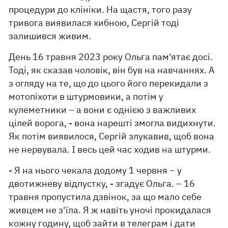
процедури до клініки. На щастя, того разу
тривога виявилася хибною, Сергій тоді
залишився живим.
День 16 травня 2023 року Ольга пам'ятає досі.
Тоді, як сказав чоловік, він був на навчаннях. А
з огляду на те, що до цього його перекидали з
мотопіхоти в штурмовики, а потім у
кулеметники – а вони є однією з важливих
цілей ворога, - вона нарешті змогла видихнути.
Як потім виявилося, Сергій злукавив, щоб вона
не нервувала. І весь цей час ходив на штурми.
- Я на нього чекала додому 1 червня – у
двотижневу відпустку, - згадує Ольга. – 16
травня пропустила дзвінок, за що мало себе
живцем не з'їла. Я ж навіть уночі прокидалася
кожну годину, щоб зайти в телеграм і дати