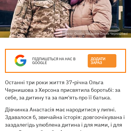
Фото: Особистий архів Ольги Чернишової
ПІДПИШІТЬСЯ НА НАС В
ДОДАТИ
GOOGLE
ЗАРАЗ
Останні три роки життя 37-річна Ольга
Чернишова з Херсона присвятила боротьбі: за
себе, за дитину та за пам'ять про її батька.
Дівчинка Анастасія має народитися у липні.
Здавалося б, звичайна історія: довгоочікувана і
заздалегідь улюблена дитина і для мами, і для