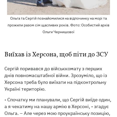
Ольга та Сергій познайомилися на відпочинку на морі та
прожили разом сім щасливих років. Фото: Особистий архів
Ольги Чернишової
Виїхав із Херсона, щоб піти до ЗСУ
Сергій поривався до військкомату з перших
днів повномасштабної війни. Зрозуміло, що із
Херсона треба було виїхати на підконтрольну
Україні територію.
- Спочатку ми планували, що Сергій виїде один,
а я чекатиму на нашу армію в Херсоні, - згадує
Ольга. – Але через мою проукраїнську позицію,