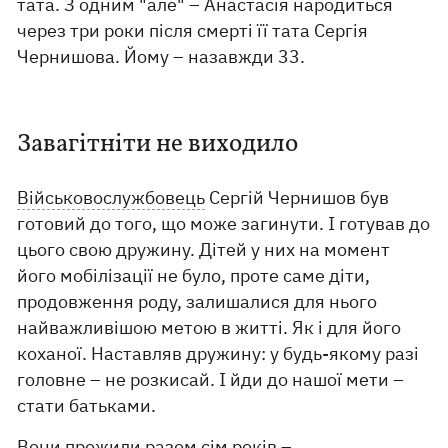
тата. З одним "але" – Анастасія народиться
через три роки після смерті її тата Сергія
Чернишова. Йому – назавжди 33.
Завагітніти не виходило
Військовослужбовець
Сергій Чернишов був
готовий до того, що може загинути. І готував до
цього свою дружину. Дітей у них на момент
його мобілізації не було, проте саме діти,
продовження роду, залишалися для нього
найважливішою метою в житті. Як і для його
коханої. Наставляв дружину: у будь-якому разі
головне – не розкисай. І йди до нашої мети –
стати батьками.
Вони прожили разом сім років –