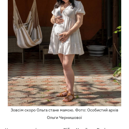
Зовсім скоро Ольга стане мамою. Фото: Особистий архів
Ольги Чернишової