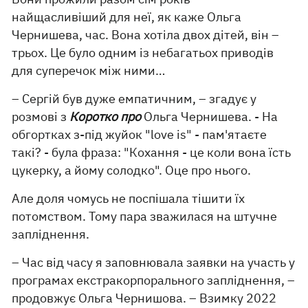
найщасливіший для неї, як каже Ольга
Чернишева, час. Вона хотіла двох дітей, він –
трьох. Це було одним із небагатьох приводів
для суперечок між ними…
– Сергій був дуже емпатичним, – згадує у
розмові з
Коротко про
Ольга Чернишева. - На
обгортках з-під жуйок "love is" - пам'ятаєте
такі? - була фраза: "Кохання - це коли вона їсть
цукерку, а йому солодко". Оце про нього.
Але доля чомусь не поспішала тішити їх
потомством. Тому пара зважилася на штучне
запліднення.
– Час від часу я заповнювала заявки на участь у
програмах екстракорпорального запліднення, –
продовжує Ольга Чернишова. – Взимку 2022