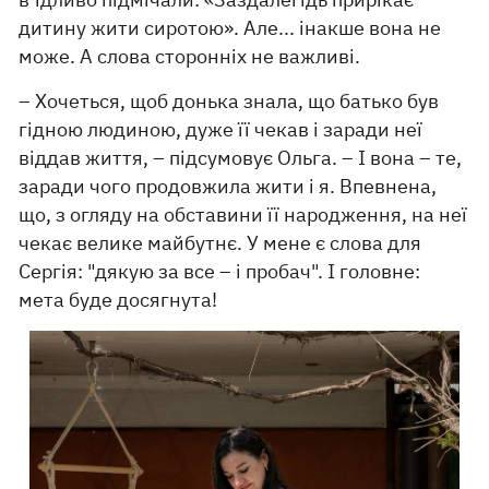
дитину жити сиротою». Але... інакше вона не
може. А слова сторонніх не важливі.
– Хочеться, щоб донька знала, що батько був
гідною людиною, дуже її чекав і заради неї
віддав життя, – підсумовує Ольга. – І вона – те,
заради чого продовжила жити і я. Впевнена,
що, з огляду на обставини її народження, на неї
чекає велике майбутнє. У мене є слова для
Сергія: "дякую за все – і пробач". І головне:
мета буде досягнута!