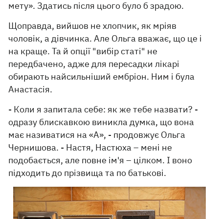
мету». Здатись після цього було б зрадою.
Щоправда, вийшов не хлопчик, як мріяв
чоловік, а дівчинка. Але Ольга вважає, що це і
на краще. Та й опції "вибір статі" не
передбачено, адже для пересадки лікарі
обирають найсильніший ембріон. Ним і була
Анастасія.
- Коли я запитала себе: як же тебе назвати? -
одразу блискавкою виникла думка, що вона
має називатися на «А», - продовжує Ольга
Чернишова. - Настя, Настюха – мені не
подобається, але повне ім'я – цілком. І воно
підходить до прізвища та по батькові.