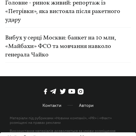
Головне - ринок живий: репортаж із
«Петрівки», яка вистояла після ракетного
удару
Вибух у серці Москви: банкет на 10 млн,
«Майбахи» ФСО та мовчання навколо
генерала Чайко
Контакти
Автори
Матеріали під рубриками «Новини компанії», «PR» і «Факт»
розміщені на правах реклами
Використання матеріалів дозволяється за умови розміщення
активного гіперпосилання на KP.UA в першому абзаці.