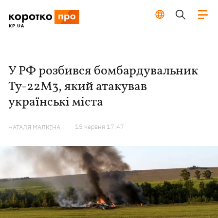
У РФ розбився бомбардувальник
Ту-22М3, який атакував
українські міста
15 червня 17:47
НАТАЛЯ МАЛКІНА