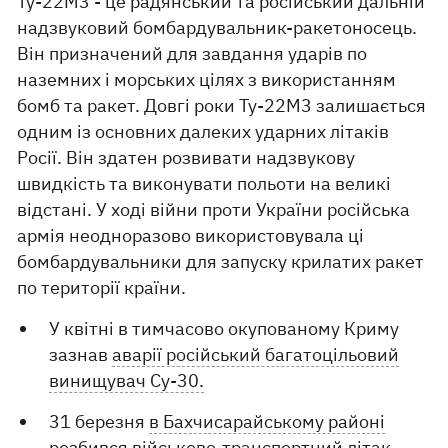
Ту-22М3 - це радянський та російський дальній
надзвуковий бомбардувальник-ракетоносець.
Він призначений для завдання ударів по
наземних і морських цілях з використанням
бомб та ракет. Довгі роки Ту-22М3 залишається
одним із основних далеких ударних літаків
Росії. Він здатен розвивати надзвукову
швидкість та виконувати польоти на великі
відстані. У ході війни проти України російська
армія неодноразово використовувала ці
бомбардувальники для запуску крилатих ракет
по території країни.
У квітні в тимчасово окупованому Криму
зазнав
аварії російський багатоцільовий
винищувач Су-30.
31 березня
в Бахчисарайському районі
розбився військово-транспортний літак