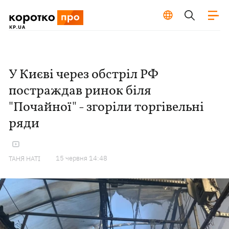
У Києві через обстріл РФ
постраждав ринок біля
"Почайної" - згоріли торгівельні
ряди
15 червня 14:48
ТАНЯ НАТІ