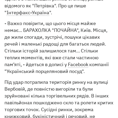
відомого як "Петрівка". Про це пише
"
Інтерфакс-Україна
".
- Важко повірити, що цього місця майже
немає… БАРАХОЛКА "ПОЧАЙНА", Київ. Місця,
де жили спогади, зустрічі, пошуки цікавих
речей і маленькі радощі для багатьох людей.
Стільки історій залишилося там… Стільки
теплих моментів, які вже стали частиною
пам’яті, - йдеться в дописі у
Facebook
компанії
"Український порцеляновий посуд".
Під удар потрапила територія ринку на вулиці
Вербовій, де повністю вигоріли та були
зруйновані кілька торгівельних рядів. В інших
павільйонах пошкоджено скло та ролети критих
торгових точок. Сусідні ринки, зокрема
книжковий, букіністичний і речовий, не