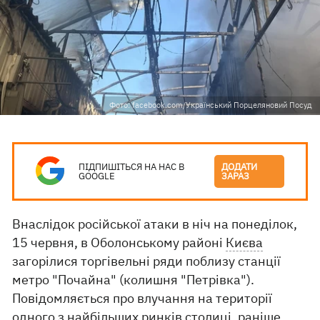
Фото: facebook.com/Український Порцеляновий Посуд
ПІДПИШІТЬСЯ НА НАС В
ДОДАТИ
GOOGLE
ЗАРАЗ
Внаслідок російської атаки в ніч на понеділок,
15 червня, в Оболонському районі
Києва
загорілися торгівельні ряди поблизу станції
метро "Почайна" (колишня "Петрівка").
Повідомляється про влучання на території
одного з найбільших ринків столиці, раніше