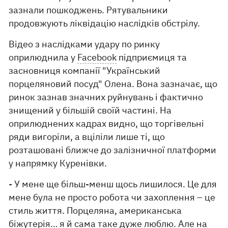
зазнали пошкоджень. Рятувальники
продовжують ліквідацію наслідків обстрілу.
Відео з наслідками удару по ринку
оприлюднила у
Facebook
підприємиця та
засновниця компанії "Український
порцеляновий посуд" Олена. Вона зазначає, що
ринок зазнав значних руйнувань і фактично
знищений у більшій своїй частині. На
оприлюднених кадрах видно, що торгівельні
ряди вигоріли, а вціліли лише ті, що
розташовані ближче до залізничної платформи
у напрямку Куренівки.
- У мене ще більш-менш щось лишилося. Це для
мене була не просто робота чи захоплення – це
стиль життя. Порцеляна, американська
біжутерія… я й сама таке дуже люблю. Але на