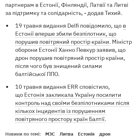
партнерам в Естонії, Фінляндії, Латвії та Литві
за підтримку та солідарність, - додав Тихий.
19 травня видання Delfi повідомило, що
в
Естонії вперше збили безпілотник, що
порушив повітряний простір країни
. Міністр
оборони Естонії Ханно Певкур заявив, що
дрон порушив повітряний простір країни,
після чого був знищений силами
балтійської ППО.
10 травня видання ERR сповістило,
що
Естонія закликала Україну посилити
контроль над своїми безпілотниками після
кількох інцидентів із порушенням
повітряного простору країн Балтії
.
Новини по темі:
МЗС
Литва
Естонія
дрон