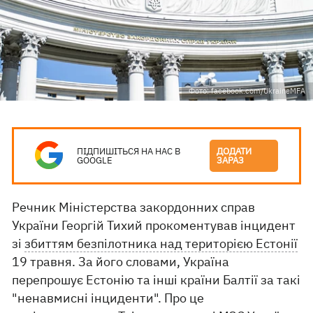
Фото: facebook.com/UkraineMFA
ПІДПИШІТЬСЯ НА НАС В
ДОДАТИ
GOOGLE
ЗАРАЗ
Речник Міністерства закордонних справ
України Георгій Тихий прокоментував інцидент
зі
збиттям безпілотника над територією Естонії
19 травня. За його словами, Україна
перепрошує Естонію та інші країни Балтії за такі
"ненавмисні інциденти". Про це