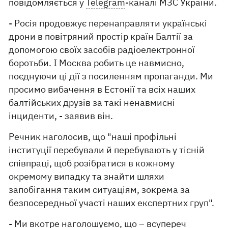
повідомляється у
Telegram
-каналі МЗС України.
- Росія продовжує перенаправляти українські
дрони в повітряний простір країн Балтії за
допомогою своїх засобів радіоелектронної
боротьби. І Москва робить це навмисно,
поєднуючи ці дії з посиленням пропаганди. Ми
просимо вибачення в Естонії та всіх наших
балтійських друзів за такі ненавмисні
інциденти, - заявив він.
Речник наголосив, що "наші профільні
інституції перебували й перебувають у тісній
співпраці, щоб розібратися в кожному
окремому випадку та знайти шляхи
запобігання таким ситуаціям, зокрема за
безпосередньої участі наших експертних груп".
- Ми вкотре наголошуємо, що – всупереч