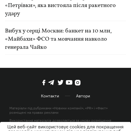
«Петрівки», яка вистояла після ракетного
удару
Вибух у серці Москви: банкет на 10 млн,
«Майбахи» ФСО та мовчання навколо
генерала Чайко
Контакти
Автори
Матеріали під рубриками «Новини компанії», «PR» і «Факт»
розміщені на правах реклами
Використання матеріалів дозволяється за умови розміщення
активного гіперпосилання на KP.UA в першому абзаці.
Цей веб-сайт використовує cookies для покращення