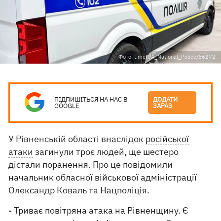
Фото: t.me/UA_National_Police/66272
ПІДПИШІТЬСЯ НА НАС В
ДОДАТИ
GOOGLE
ЗАРАЗ
У Рівненській області внаслідок
російської
атаки
загинули троє людей, ще шестеро
дістали поранення. Про це повідомили
начальник обласної військової адміністрації
Олександр Коваль
та
Нацполіція
.
- Триває повітряна атака на Рівненщину. Є