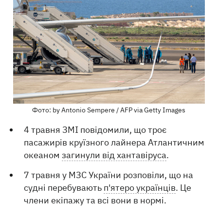
Фото: by Antonio Sempere / AFP via Getty Images
4 травня ЗМІ повідомили, що троє
пасажирів круїзного лайнера Атлантичним
океаном
загинули від хантавіруса
.
7 травня у МЗС України розповіли, що на
судні перебувають
п'ятеро українців
. Це
члени екіпажу та всі вони в нормі.