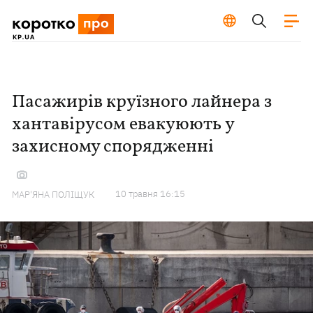
Пасажирів круїзного лайнера з
хантавірусом евакуюють у
захисному спорядженні
10 травня 16:15
МАР'ЯНА ПОЛІЩУК