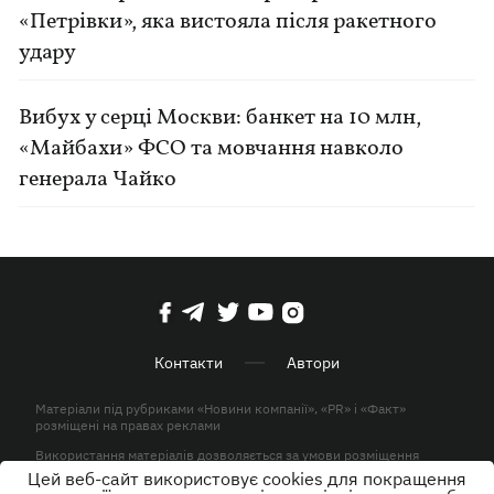
«Петрівки», яка вистояла після ракетного
удару
Вибух у серці Москви: банкет на 10 млн,
«Майбахи» ФСО та мовчання навколо
генерала Чайко
Контакти
Автори
Матеріали під рубриками «Новини компанії», «PR» і «Факт»
розміщені на правах реклами
Використання матеріалів дозволяється за умови розміщення
активного гіперпосилання на KP.UA в першому абзаці.
Цей веб-сайт використовує cookies для покращення