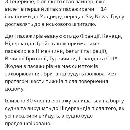
З Тенерифе, біля якого став лайнер, вже
вилетів перший літак з пасажирами — 14
іспанцями до Мадриду, передає
Sky News
. Групу
доставлять до військового шпиталю.
Далі пасажирів евакуюють до Франції, Канади,
Нідерландів (рейс також прийматиме
пасажирів з Німеччини, Бельгії та Греції),
Великої Британії, Туреччини, Ірландії та США.
Жоден з пасажирів не має симптомів
захворювання. Британці будуть ізолюватися
протягом шести тижнів після повернення
додому.
Близько 30 членів екіпажу залишаться на борту
судна та вирушать до Нідерландів після того, як
усі пасажири вийдуть, а судно буде
продезінфіковано.