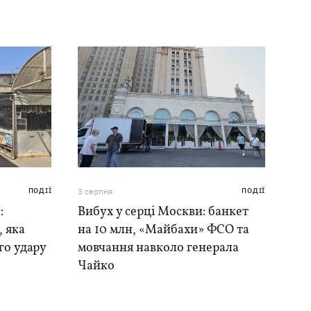
ПОДІЇ
3 серпня
ПОДІЇ
:
Вибух у серці Москви: банкет
, яка
на 10 млн, «Майбахи» ФСО та
го удару
мовчання навколо генерала
Чайко