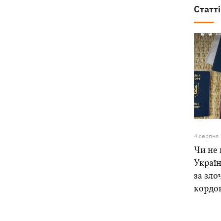
Статті
4 серпня
Чи не 
Україн
за зло
кордо