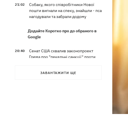
Собаку, якого співробітники Нової
21:02
пошти вигнали на спеку, знайшли - пса
нагодували та забрали додому
Додайте Коротко про до обраного в
Google
Сенат США схвалив законопроект
20:40
Грема про "пекельні санкції" проти
РФ
ЗАВАНТАЖИТИ ЩЕ
Зеленський вперше прибув до Сербії
20:14
та розповів про цілі візиту
У Львові запровадили карантинні
20:04
обмеження через виявлення сказу в
кота
Україна та Польща завершили
19:49