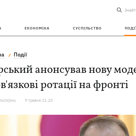
Знайт
А
ЕКОНОМІКА
СУСПІЛЬСТВО
ПОДІ
на
Події
ський анонсував нову моде
в'язкові ротації на фронті
9 травня 21:20
МАЛКІНА