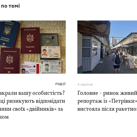
 по темі
ПОДІЇ
4 серпня
вкрали вашу особистість?
Головне - ринок живий
ці ризикують відповідати
репортаж із «Петрівки»
чини своїх «двійників» за
вистояла після ракетно
ном