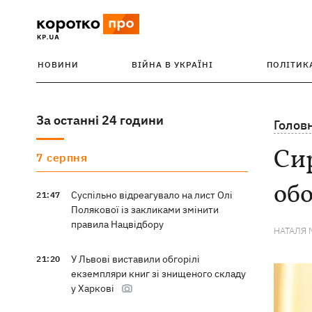
НОВИНИ
ВІЙНА В УКРАЇНІ
ПОЛІТИК
За останні 24 години
Голов
Сир
7 серпня
обо
Суспільно відреагувало на лист Олі
21:47
Полякової із закликами змінити
правила Нацвідбору
НАТАЛЯ 
У Львові виставили обгорілі
21:20
екземпляри книг зі знищеного складу
у Харкові