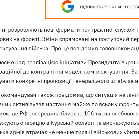
ПІДПИШІТЬСЯ НА НАС В GOOG
їні розробляють нові формати контрактної служби т
ових на фронті. Зміни спрямовані на поступовий пер
ектування
війська
. Про це повідомив головнокома
юємо над реалізацією ініціативи Президента Україн
ізаційної до контрактної моделі комплектування. З
тувати конкретні пропозиції Генерального штабу за
окомандувач також повідомив, що ситуація на лінії
вник активізував настання майже по всьому фронту
ок, де РФ зосередила близько 106 тисяч особового 
вжують операцію в Курській області та виснажують 
ька армія втрачає не менше тисячі військових убит