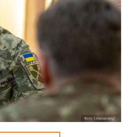
Фото: t.me/osirskiy/