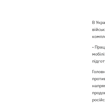
ексгумацію жертв Волинської трагедії
у двох селах на Волині
У Будапешті після обмілення Дунаю
19:16
В Укра
підняли з дна мотоцикл вермахту та
останки двох солдатів
військ
компл
19:00
Анекдоти та меми тижня: прильоти-
прильоти, ідіть на болота і
- Прац
український Джеймс Бонд з
мобіл
кабачками
підго
Тисяча незаконно списаних чоловіків
18:53
- суд взяв під варту ексочільника
Головн
Мукачівського ТЦК
проти
напрям
Дрони ЗСУ вразили 10
18:48
електропідстанцій, 6 суден
продо
"тіньового" флоту та базу ФСБ в
російс
Криму