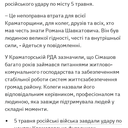
російського удару по місту 5 травня.
– Це непоправна втрата для всієї
Краматорщини, для колег, друзів та всіх, хто
мав честь знати Романа Шавкатовича. Він був
людиною великої гідності, честі та внутрішньої
сили, - йдеться у повідомленні.
У Краматорській РДА зазначили, що Сімашов
багато років займався питаннями житлово-
комунального господарства та забезпеченням
стабільної роботи систем життєзабезпечення
громад району. Колеги назвали його
відповідальним керівником, професіоналом та
людиною, яка завжди підтримувала людей у ​​
складні моменти.
5 травня
російські війська завдали удару по