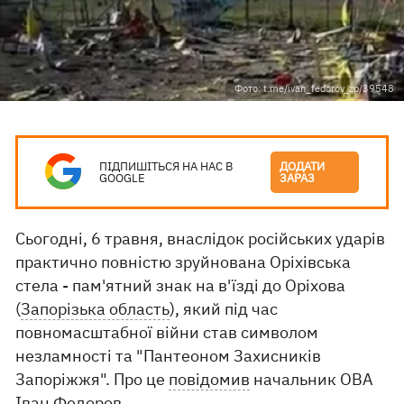
Фото: t.me/ivan_fedorov_zp/39548
ПІДПИШІТЬСЯ НА НАС В
ДОДАТИ
GOOGLE
ЗАРАЗ
Сьогодні, 6 травня, внаслідок російських ударів
практично повністю зруйнована Оріхівська
стела - пам'ятний знак на в'їзді до Оріхова
(
Запорізька область
), який під час
повномасштабної війни став символом
незламності та "Пантеоном Захисників
Запоріжжя". Про це
повідомив
начальник ОВА
Іван Федоров.