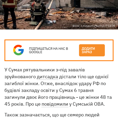
Фото: t.me/sumy_sumy1/71409
ПІДПИШІТЬСЯ НА НАС В
ДОДАТИ
GOOGLE
ЗАРАЗ
У Сумах рятувальники з-під завалів
зруйнованого
дитсадка
дістали тіло ще однієї
загиблої жінки. Отже, внаслідок удару РФ по
будівлі закладу освіти у Сумах 6 травня
загинули двоє його працівниць - це жінки 48 та
45 років. Про це
повідомили
у Сумській ОВА.
Також зазначається, що ще семеро людей