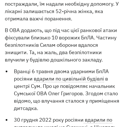
постраждали, їм надали необхідну допомогу. У
лікарні залишається 52-річна жінка, яка
отримала важчі поранення.
В ОВА додають, що під час цієї ранкової атаки
фіксували близько 10 ворожих БпЛА. Частину
безпілотників Силам оборони вдалося
знищити. Та, на жаль, два безпілотники
влучили у будівлю дошкільного закладу.
Вранці 6 травня двома ударними БпЛА
росіяни
вдарили по цивільній будівлі
в
центрі Сум. Про це повідомляє начальник
Сумської ОВА Олег Григоров. Згодом стало
відомо, що влучання сталося у приміщення
дитсадка.
30 грудня 2022 року росіяни
вдарили по