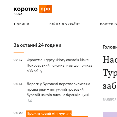
НОВИНИ
ВІЙНА В УКРАЇНІ
ПОЛІТИК
За останні 24 години
Голов
Нас
Фронтмен гурту «Ногу свело!» Макс
09:17
Покровський пояснив, навіщо приїхав
Тур
в Україну
заб
Дороги у Буковелі перетворилися на
08:51
гірські ріки – потужний грозовий
буревій накоїв лиха на Франківщині
ВАЛЕРІЯ
08:00
Прожитковий мінімум: як