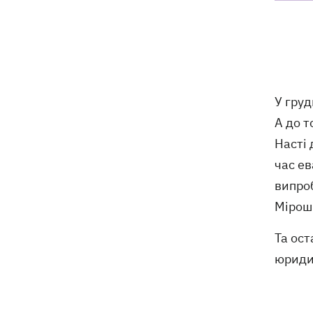
Полякової із закликами змінити
правила Нацвідбору
У Львові виставили обгорілі
21:20
екземпляри книг зі знищеного складу
у Харкові
У груд
А до т
Собаку, якого співробітники Нової
21:02
пошти вигнали на спеку, знайшли - пса
Насті 
нагодували та забрали додому
час е
випроб
Сенат США схвалив законопроект
20:40
Мірошн
Грема про "пекельні санкції" проти
РФ
Та ост
Зеленський вперше прибув до Сербії
20:14
юриди
та розповів про цілі візиту
У Львові запровадили карантинні
20:04