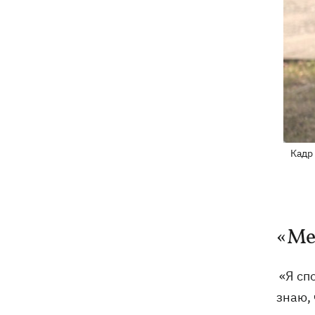
Кадр 
«Ме
«Я спо
знаю, 