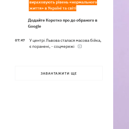
вираховують рівень «нормального
життя» в Україні та світі
Додайте Коротко про до обраного в
Google
У центрі Львова сталася масова бійка,
07:47
є поранені, - соцмережі
Внаслідок нічної атаки на Київщині
07:27
загинуло троє людей, серед них –
дитина
ЗАВАНТАЖИТИ ЩЕ
8 серпня – яке сьогодні церковне
05:30
свято, Росія напала на Грузію, що
сьогодні не можна робити
7 серпня
Суспільно відреагувало на лист Олі
21:47