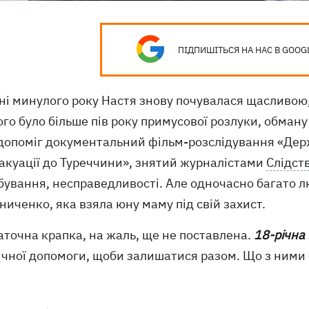
ПІДПИШІТЬСЯ НА НАС В GOOG
ні минулого року Настя знову почувалася щасливою,
ого було більше пів року примусової розлуки, обману
допоміг документальний фільм-розслідування «Держ
вакуації до Туреччини», знятий журналістами
Слідст
ування, несправедливості. Але одночасно багато лю
иченко, яка взяла юну маму під свій захист.
аточна крапка, на жаль, ще не поставлена.
18-річна 
чної допомоги, щоби залишатися разом. Що з ними с