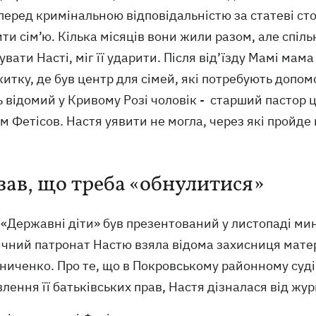
перед кримінальною відповідальністю за статеві ст
ти сім’ю. Кілька місяців вони жили разом, але спіл
вати Насті, міг її ударити. Після від’їзду Мамі ма
итку, де був центр для сімей, які потребують допо
 відомий у Кривому Розі чоловік - старший пастор 
 Фетісов. Настя уявити не могла, через які пройде
зав, що треба «обнулитися»
«Державні діти» був презентований у листопаді мину
чний патронат Настю взяла відома захисниця матер
иченко. Про те, що в Покровському районному суді 
лення її батьківських прав, Настя дізналася від жур