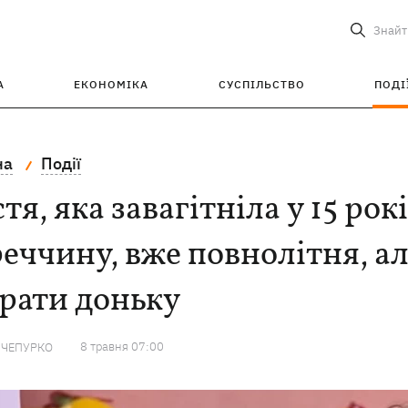
Знайт
А
ЕКОНОМІКА
СУСПІЛЬСТВО
ПОДІ
на
Події
тя, яка завагітніла у 15 рокі
еччину, вже повнолітня, але
рати доньку
8 травня 07:00
 ЧЕПУРКО