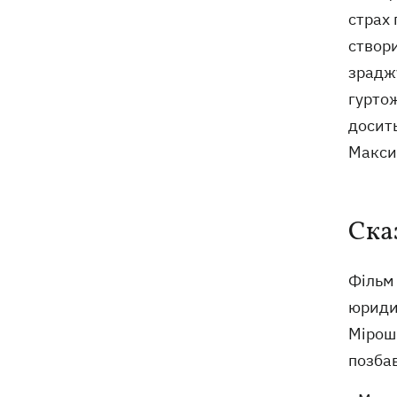
страх 
створи
зраджу
гуртож
досить
Максим
Ска
Фільм 
юриди
Мірошн
позбав