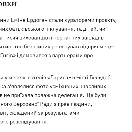
овки
ини Еміне Ердоган стали кураторами проєкту,
х батьківського піклування, та дітей, чиї
а тисяч вихованців інтернатних закладів
Дитинство без війни» реалізував підприємець-
оїнгів» і домовився з партнерами про
и у мережі готелів «Лариса» в місті Бельдебі.
ака з’являлися фото усміхнених, щасливих
ів не приїхала поважна делегація. Це були
еного Верховної Ради з прав людини,
іт, складений за результатами
кого розслідування.