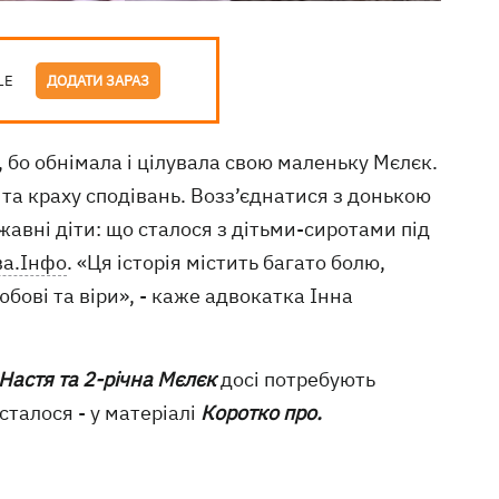
LE
ДОДАТИ ЗАРАЗ
 бо обнімала і цілувала свою маленьку Мєлєк.
 та краху сподівань. Возз’єднатися з донькою
авні діти: що сталося з дітьми-сиротами під
ва.Інфо
. «Ця історія містить багато болю,
бові та віри», - каже адвокатка Інна
Настя та 2-річна Мєлєк
досі потребують
талося - у матеріалі
Коротко про.