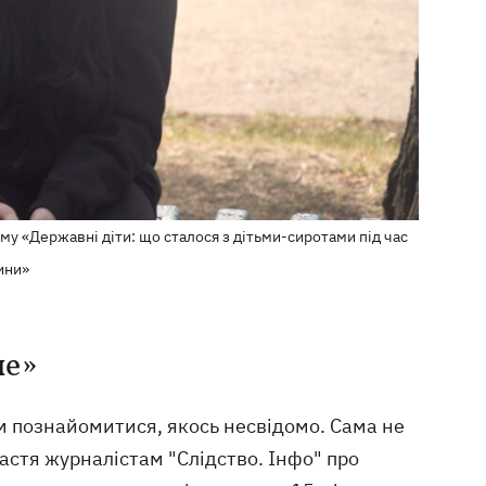
ьму «Державні діти: що сталося з дітьми-сиротами під час
ини»
че»
м познайомитися, якось несвідомо. Сама не
Настя журналістам "Слідство. Інфо" про