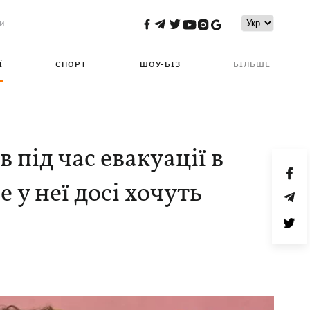
и
Ї
СПОРТ
ШОУ-БІЗ
БІЛЬШЕ
в під час евакуації в
 у неї досі хочуть