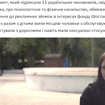
нт, який підписали 11 українських чиновників, сві
а, про психологічне та фізичне насильство, обмеж
ення до рекламних зйомок в інтересах фонду Шостак
х разом з дітьми жили місцеві чоловіки з обслугову
тували з дорослими і навіть мали сексуальні стосу