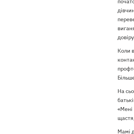
почато
дівчин
переве
виганя
довіру
Коли в
контак
профте
Більше
На сьо
батьк
«Мені 
щастя,
Мамі д