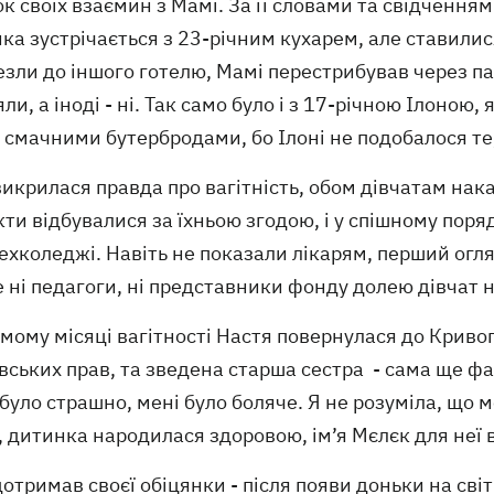
к своїх взаємин з Мамі. За її словами та свідченням
ка зустрічається з 23-річним кухарем, але ставилися
зли до іншого готелю, Мамі перестрибував через па
ли, а іноді - ні. Так само було і з 17-річною Ілоною,
 смачними бутербродами, бо Ілоні не подобалося те,
икрилася правда про вагітність, обом дівчатам нака
ти відбувалися за їхньою згодою, і у спішному поря
хколеджі. Навіть не показали лікарям, перший огляд
 ні педагоги, ні представники фонду долею дівчат 
мому місяці вагітності Настя повернулася до Кривого
івських прав, та зведена старша сестра - сама ще 
було страшно, мені було боляче. Я не розуміла, що м
 дитинка народилася здоровою, ім’я Мєлєк для неї 
отримав своєї обіцянки - після появи доньки на світ