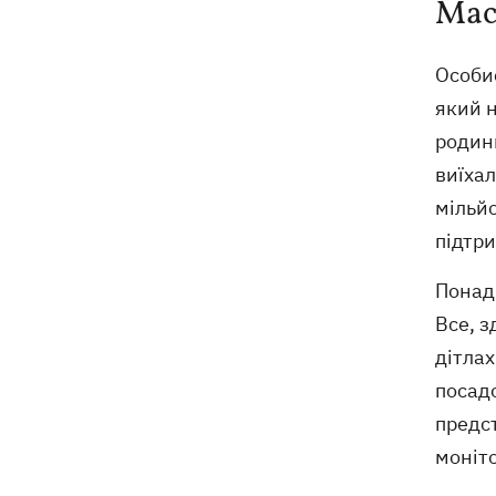
Мас
обмеження через виявлення сказу в
кота
Особи
який н
родин
виїхал
мільйо
підтр
Понад 
Все, з
дітлах
посад
предс
моніто