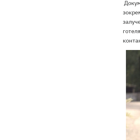
Докуме
зокрем
залуч
готеля
контак