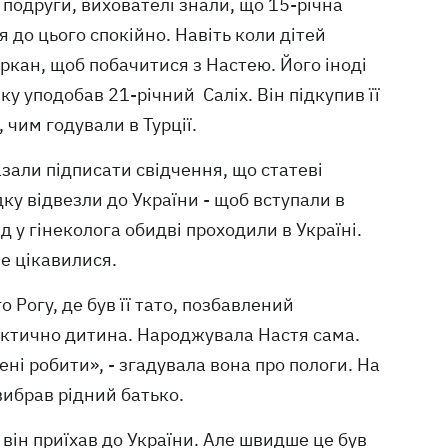
 подруги, вихователі знали, що 15-річна
 до цього спокійно. Навіть коли дітей
ркан, щоб побачитися з Настею. Його іноді
 яку уподобав 21-річний Саліх. Він підкупив її
 чим годували в Турції.
зали підписати свідчення, що статеві
дку відвезли до України - щоб вступали в
 у гінеколога обидві проходили в Україні.
не цікавилися.
 Рогу, де був її тато, позбавлений
фактично дитина. Народжувала Настя сама.
ені робити», - згадувала вона про пологи. На
вибрав рідний батько.
 він приїхав до України. Але швидше це був