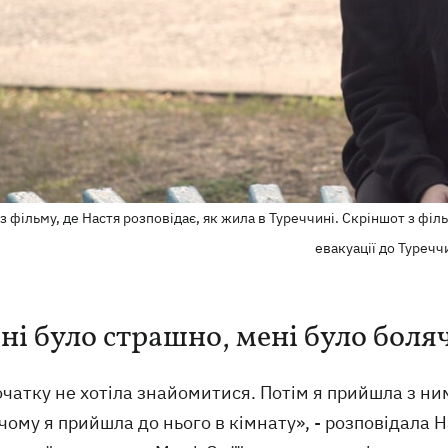
з фільму, де Настя розповідає, як жила в Туреччині. Скріншот з філ
евакуації до Туречч
ні було страшно, мені було боля
чатку не хотіла знайомитися. Потім я прийшла з ни
чому я прийшла до нього в кімнату», - розповідала 