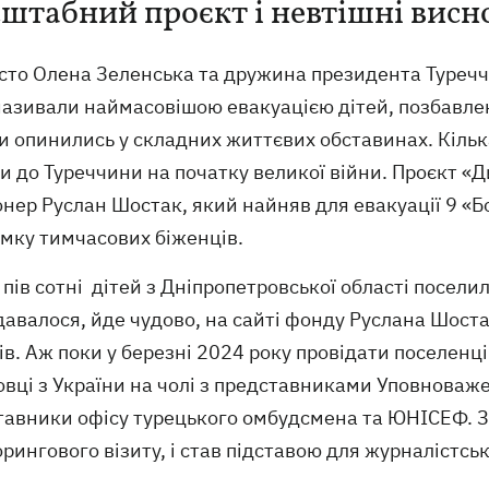
штабний проєкт і невтішні висн
сто Олена Зеленська та дружина президента Туречч
азивали наймасовішою евакуацією дітей, позбавлени
и опинились у складних життєвих обставинах. Кільк
и до Туреччини на початку великої війни. Проєкт «
нер Руслан Шостак, який найняв для евакуації 9 «Б
имку тимчасових біженців.
пів сотні дітей з Дніпропетровської області поселил
давалося, йде чудово, на сайті фонду Руслана Шост
ів. Аж поки у березні 2024 року провідати поселенц
овці з України на чолі з представниками Уповноваж
тавники офісу турецького омбудсмена та ЮНІСЕФ. Зв
рингового візиту, і став підставою для журналістсь