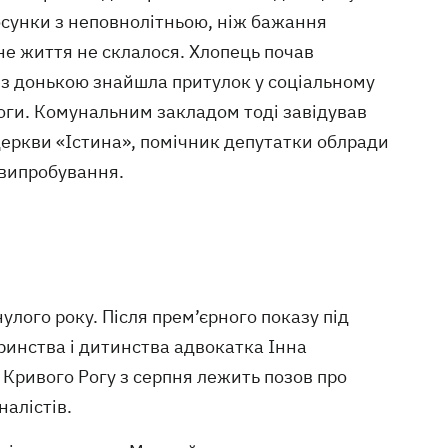
осунки з неповнолітньою, ніж бажання
ьне життя не склалося. Хлопець почав
ма з донькою знайшла притулок у соціальному
моги. Комунальним закладом тоді завідував
церкви «Істина», помічник депутатки облради
 випробування.
лого року. Після прем’єрного показу під
инства і дитинства адвокатка Інна
Кривого Рогу з серпня лежить позов про
налістів.