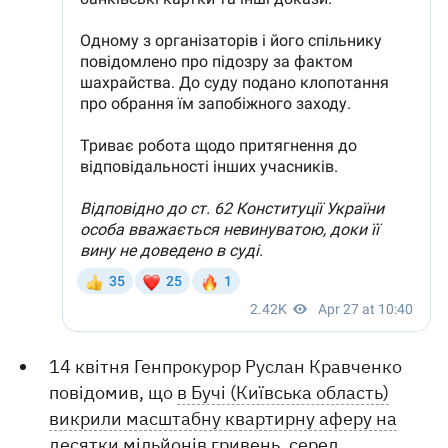
14 квітня Генпрокурор Руслан Кравченко
повідомив, що
в Бучі (Київська область)
викрили масштабну квартирну аферу на
десятки мільйонів гривень, серед