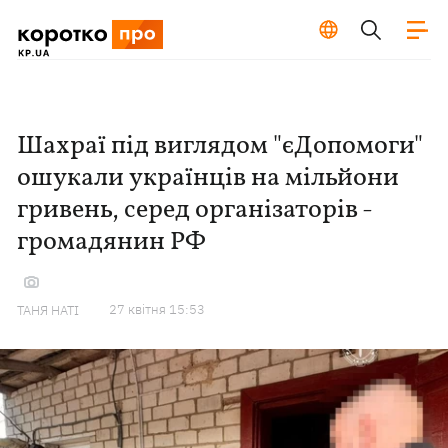
Шахраї під виглядом "єДопомоги"
ошукали українців на мільйони
гривень, серед організаторів -
громадянин РФ
27 квiтня 15:53
ТАНЯ НАТІ