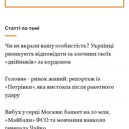
Статті по темі
Чи не вкрали вашу особистість? Українці
ризикують відповідати за злочини своїх
«двійників» за кордоном
Головне - ринок живий: репортаж із
«Петрівки», яка вистояла після ракетного
удару
Вибух у серці Москви: банкет на 10 млн,
«Майбахи» ФСО та мовчання навколо
генерала Чайко