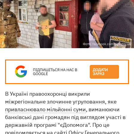
Фото: facebook.com/pgo.gov.ua
ПІДПИШІТЬСЯ НА НАС В
ДОДАТИ
GOOGLE
ЗАРАЗ
В Україні правоохоронці викрили
міжрегіональне злочинне угруповання, яке
привласнювало мільйонні суми
, виманюючи
банківські дані громадян під виглядом участі в
державній програмі "єДопомога". Про це
повідомляється на
сайті
Офісу Генерального