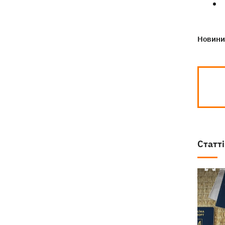
"Нафтогаз" у різних регіонах України
Новини 
Статті