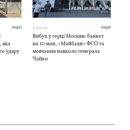
ПОДІЇ
3 серпня
ПОДІЇ
:
Вибух у серці Москви: банкет
, яка
на 10 млн, «Майбахи» ФСО та
го удару
мовчання навколо генерала
Чайко