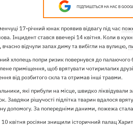
ПІДПИШІТЬСЯ НА НАС В GOOG
енчуці 17-річний юнак проявив відвагу під час
пож
ва. Інцидент стався ввечері 14 квітня. Коли в кухні
 вчасно відчули запах диму та вибігли на вулицю,
п
ний хлопець попри ризик повернувся до палаючого бу
ене приміщення, щоб врятувати чотирилапих друзів.
ння від розбитого скла та отримав інші травми.
альники, які прибули на місце, швидко ліквідували
к. Завдяки рішучості підлітка тварин вдалося врят
ну допомогу. За попередніми даними, пожежа стала
10 квітня росіяни знищили історичний палац Хари