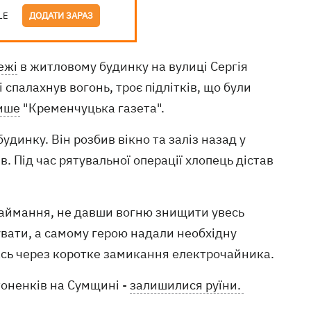
LE
ДОДАТИ ЗАРАЗ
ежі
в житловому будинку на вулиці Сергія
 спалахнув вогонь, троє підлітків, що були
ише
"Кременчуцька газета".
динку. Він розбив вікно та заліз назад у
 Під час рятувальної операції хлопець дістав
 займання, не давши вогню знищити увесь
увати, а самому герою надали необхідну
сь через коротке замикання електрочайника.
тоненків на Сумщині -
залишилися руїни.