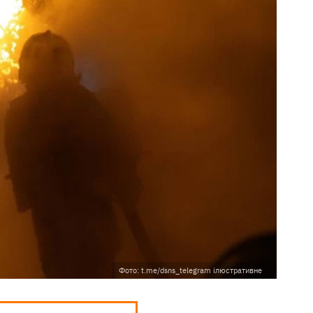
Фото: t.me/dsns_telegram ілюстративне