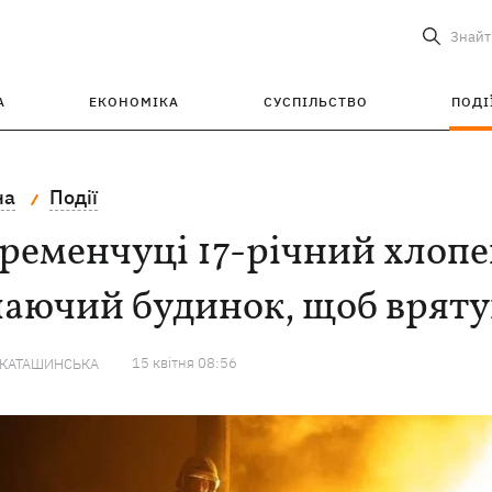
Знайт
А
ЕКОНОМІКА
СУСПІЛЬСТВО
ПОДІ
на
Події
ременчуці 17-річний хлопе
лаючий будинок, щоб вряту
15 квiтня 08:56
 КАТАШИНСЬКА