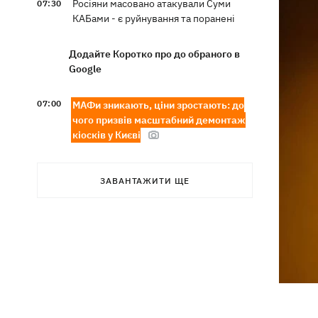
Росіяни масовано атакували Суми
07:30
КАБами - є руйнування та поранені
Додайте Коротко про до обраного в
Google
07:00
МАФи зникають, ціни зростають: до
чого призвів масштабний демонтаж
кіосків у Києві
07:00
Ти не турист, ти - втікач! Суди
ЗАВАНТАЖИТИ ЩЕ
закидають протоколами про уявних
порушників кордону
Удар по Радушному - російська ракета
06:59
вбила 10 членів родини Воронових
У Польщі тисячі людей вийшли на
06:33
вулиці через зростання агресії проти
українців