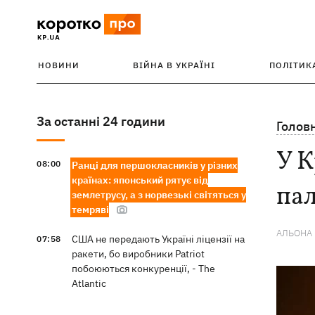
НОВИНИ
ВІЙНА В УКРАЇНІ
ПОЛІТИК
За останні 24 години
Голов
У К
08:00
Ранці для першокласників у різних
країнах: японський рятує від
па
землетрусу, а з норвезькі світяться у
темряві
АЛЬОНА
США не передають Україні ліцензії на
07:58
ракети, бо виробники Patriot
побоюються конкуренції, - The
Atlantic