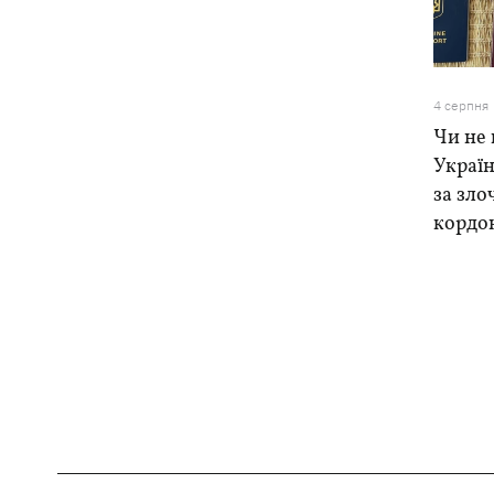
4 серпня
Чи не 
Україн
за зло
кордо