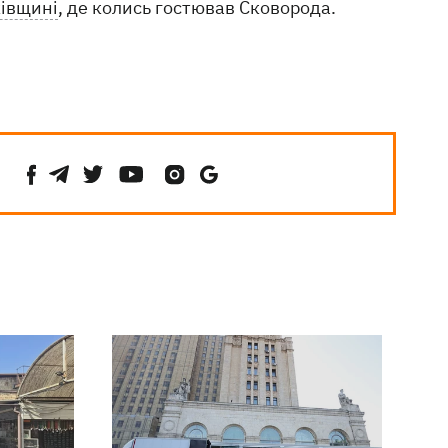
ківщині
, де колись гостював Сковорода.