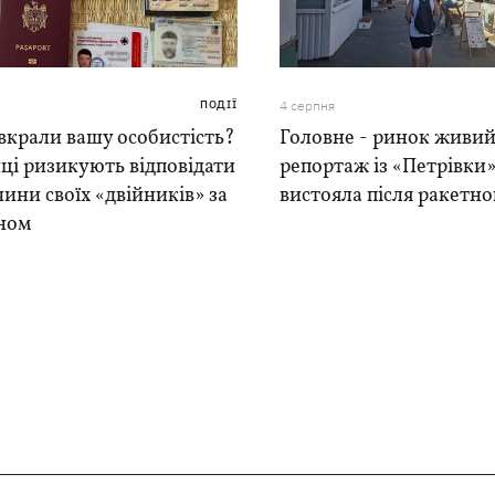
ПОДІЇ
4 серпня
вкрали вашу особистість?
Головне - ринок живий
ці ризикують відповідати
репортаж із «Петрівки»
чини своїх «двійників» за
вистояла після ракетно
ном