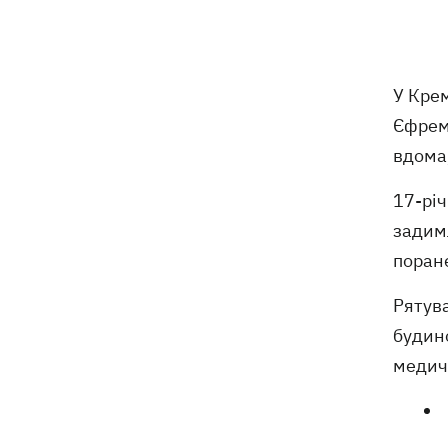
10 серпня - яке церковне свято, що
05:30
сьогодні не можна робити, все про
цей день
У Крем
Єфремо
9 серпня
вдома,
У КМДА спростували використання
21:47
17-річ
спецтеніки, яку Британія передала
для ЗСУ
задимл
поране
Зеленський анонсував нові
21:12
дипломатичні контакти задля
Рятув
посилення ППО
будино
Ізраїль відкинув мирний план Трампа
медич
20:37
щодо Гази
Росія три дні поспіль атакує
19:35