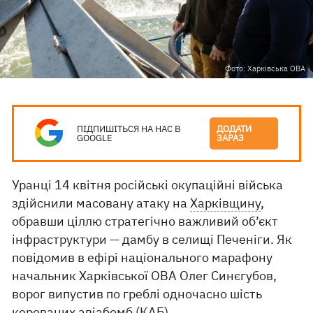
Фото: Харківська ОВА
ПІДПИШІТЬСЯ НА НАС В
ДОДАТИ
GOOGLE
ЗАРАЗ
Уранці 14 квітня російські окупаційні війська
здійснили масовану атаку на
Харківщину
,
обравши ціллю стратегічно важливий об’єкт
інфраструктури — дамбу в селищі Печеніги. Як
повідомив в ефірі національного марафону
начальник Харківської ОВА Олег Синєгубов,
ворог випустив по греблі одночасно шість
керованих авіабомб (КАБ).