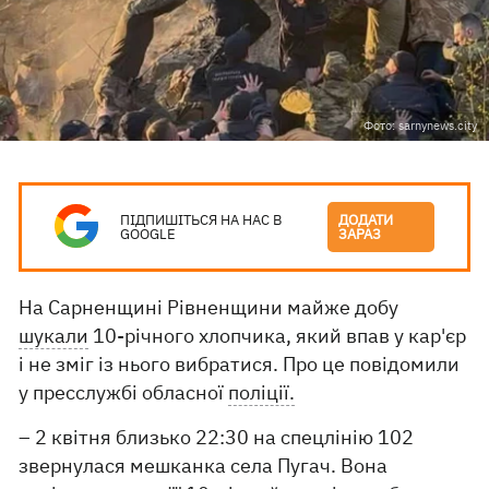
Фото: sarnynews.city
ПІДПИШІТЬСЯ НА НАС В
ДОДАТИ
GOOGLE
ЗАРАЗ
На Сарненщині Рівненщини майже добу
шукали
10-річного хлопчика, який впав у кар'єр
і не зміг із нього вибратися. Про це повідомили
у пресслужбі обласної
поліції.
– 2 квітня близько 22:30 на спецлінію 102
звернулася мешканка села Пугач. Вона