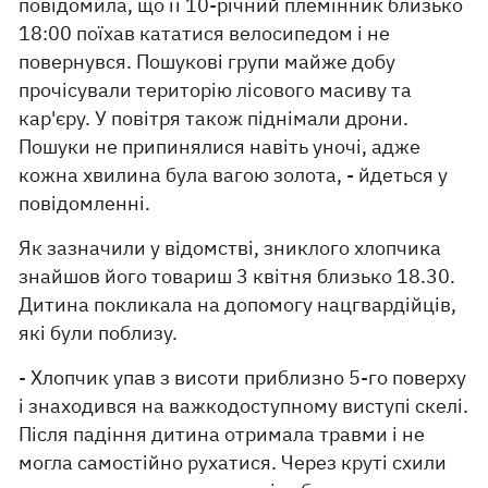
повідомила, що її 10-річний племінник близько
18:00 поїхав кататися велосипедом і не
повернувся. Пошукові групи майже добу
прочісували територію лісового масиву та
кар'єру. У повітря також піднімали дрони.
Пошуки не припинялися навіть уночі, адже
кожна хвилина була вагою золота, - йдеться у
повідомленні.
Як зазначили у відомстві, зниклого хлопчика
знайшов його товариш 3 квітня близько 18.30.
Дитина покликала на допомогу нацгвардійців,
які були поблизу.
- Хлопчик упав з висоти приблизно 5-го поверху
і знаходився на важкодоступному виступі скелі.
Після падіння дитина отримала травми і не
могла самостійно рухатися. Через круті схили