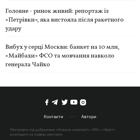
Головне - ринок живий: репортаж із
«Петрівки», яка вистояла після ракетного
удару
Вибух у серці Москви: банкет на 10 млн,
«Майбахи» ФСО та мовчання навколо
генерала Чайко
Контакти
Автори
Матеріали під рубриками «Новини компанії», «PR» і «Факт»
розміщені на правах реклами