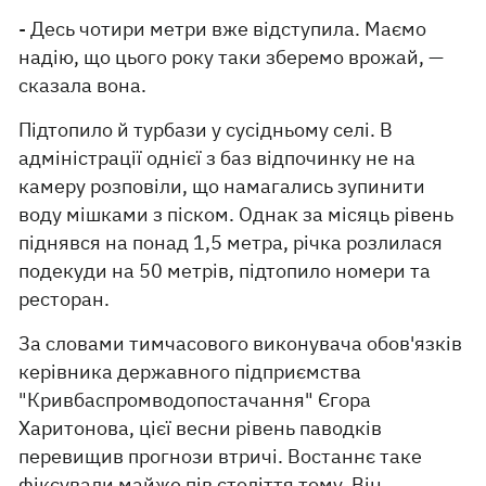
- Десь чотири метри вже відступила. Маємо
надію, що цього року таки зберемо врожай, —
сказала вона.
Підтопило й турбази у сусідньому селі. В
адміністрації однієї з баз відпочинку не на
камеру розповіли, що намагались зупинити
воду мішками з піском. Однак за місяць рівень
піднявся на понад 1,5 метра, річка розлилася
подекуди на 50 метрів, підтопило номери та
ресторан.
За словами тимчасового виконувача обов'язків
керівника державного підприємства
"Кривбаспромводопостачання" Єгора
Харитонова, цієї весни рівень паводків
перевищив прогнози втричі. Востаннє таке
фіксували майже пів століття тому. Він