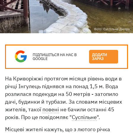
Фото: Суспільне.Дніпро
ПІДПИШІТЬСЯ НА НАС В
ДОДАТИ
GOOGLE
ЗАРАЗ
На Криворіжжі протягом місяця рівень води в
річці Інгулець піднявся на понад 1,5 м. Вода
розлилася подекуди на 50 метрів - затопило
дачі, будинки й турбази. За словами місцевих
жителів, такої
повені
не бачили останні 45
років. Про це повідомляє "
Суспільне
".
Місцеві жителі кажуть, що з лютого річка