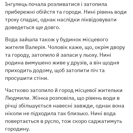
Інгулець почала розливатися і затопила
прибережні обійстя та городи. Нині рівень води
троху спадає, однак наслідки ліквідовувати
доведеться ще довго.
Вода зайшла також у будинок місцевого
жителя Валерія. Чоловік каже, що, окрім двору
та городу, затопило й запаси у льоху. Нині
родина вимушено живе у друзів, а він щодня
приходить додому, щоб затопити піч та
просушити стіни.
Частково затопило й город місцевої жительки
Людмили. Жінка розповіла, що рівень води в
річці збільшується навесні завжди, однак вона
ніколи не підходила так близько. Нині вода
повертається в русло, тож скоро саджатимуть
городину.