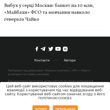
Вибух у серці Москви: банкет на 10 млн,
«Майбахи» ФСО та мовчання навколо
генерала Чайко
Контакти
Автори
Матеріали під рубриками «Новини компанії», «PR» і «Факт»
розміщені на правах реклами
Використання матеріалів дозволяється за умови розміщення
активного гіперпосилання на KP.UA в першому абзаці.
Цей веб-сайт використовує cookies для покращення
взаємодії з користувачем під час відвідування веб-
© ТОВ «ЮЛАВ МЕДІА» 2026. Всі права захищені.
сайту. Користування веб-сайтом означає згоду з його
ПОЛІТИКОЮ COOKIES
Дизайн
ЗГОДЕН
ДЕТАЛЬНІШЕ