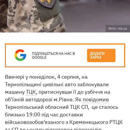
Фото: nta.ua
ПІДПИШІТЬСЯ НА НАС В
ДОДАТИ
GOOGLE
ЗАРАЗ
Ввечері у понеділок, 4 серпня, на
Тернопільщині цивільні авто заблокували
машину
ТЦК
, притиснувши її до узбіччя на
об'їзній автодорозі м.Рівне. Як
повідомив
Тернопільський обласний ТЦК СП, це сталось
близько 19:00 під час доставки
військовозобов’язаного з Кременецького РТЦК
та СП до центру підготовки підрозділів.