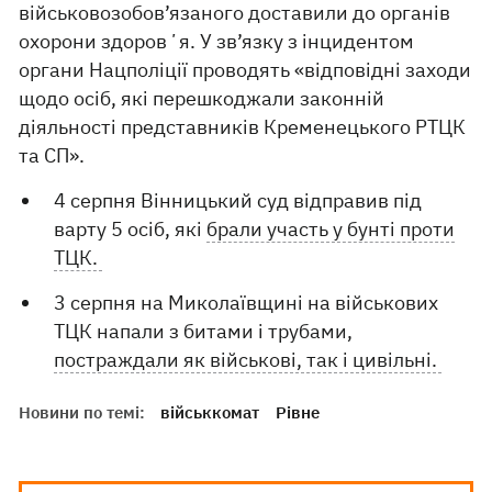
військовозобов’язаного доставили до органів
охорони здоровʼя. У зв’язку з інцидентом
органи Нацполіції проводять «відповідні заходи
щодо осіб, які перешкоджали законній
діяльності представників Кременецького РТЦК
та СП».
4 серпня Вінницький суд відправив під
варту 5 осіб, які
брали участь у бунті проти
ТЦК.
3 серпня на Миколаївщині на військових
ТЦК напали з битами і трубами,
постраждали як військові, так і цивільні.
Новини по темі:
військкомат
Рівне