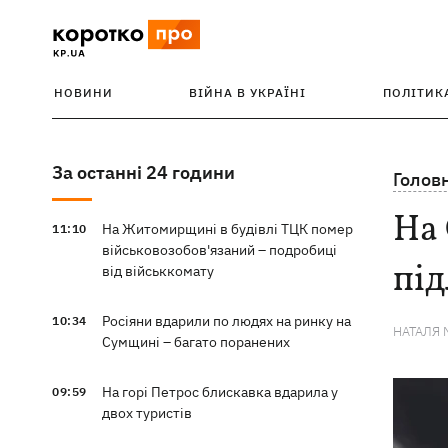
НОВИНИ
ВІЙНА В УКРАЇНІ
ПОЛІТИК
За останні 24 години
Голов
На
На Житомирщині в будівлі ТЦК помер
11:10
військовозобов'язаний – подробиці
під
від військкомату
Росіяни вдарили по людях на ринку на
10:34
НАТАЛЯ 
Сумщині – багато поранених
На горі Петрос блискавка вдарила у
09:59
двох туристів