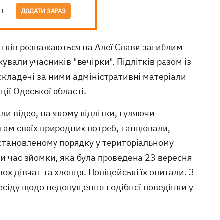
LE
ДОДАТИ ЗАРАЗ
ітків
розважаються
на Алеї Слави загиблим
ували учасників "вечірки". Підлітків разом із
 складені за ними адміністративні матеріали
іції Одеської області
.
ли відео, на якому підлітки, гуляючи
там своїх природних потреб, танцювали,
установленому порядку у територіальному
или час зйомки, яка була проведена 23 вересня
вох дівчат та хлопця. Поліцейські їх опитали. З
есіду щодо недопущення подібної поведінки у