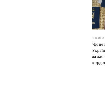
4 серпня
Чи не 
Україн
за зло
кордо