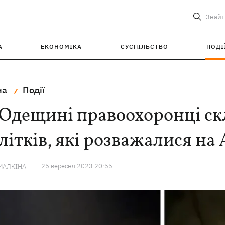
Знайт
А
ЕКОНОМІКА
СУСПІЛЬСТВО
ПОДІ
на
Події
 Одещині правоохоронці ск
літків, які розважалися на
26 вересня 2023 20:55
МАЛКІНА