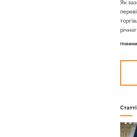
Як заз
перев
торгів
річног
Новини 
Статті