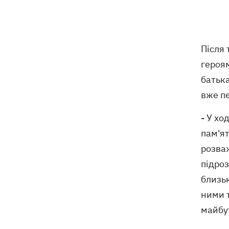
"Руслан", біля якого знайшли дрон
Федоров заявив, що продовжує
07:27
переговори з Маском про
Після 
використання Starlink на території РФ
героям
07:00
5000 гривень на першокласника: все,
батька
що потрібно знати про «Пакунок
вже п
школяра» у 2026 році
- У хо
07:00
У госпіталізації відмовити: що не так
пам'я
з наказом МОЗ і які тепер критерії
для лікування в стаціонарі
розва
підроз
Обзивав бандерівцями і виганяв з
06:57
Польщі: у Гданську поляк побив
близьк
співвітчизників, прийнявши їх за
ними 
українців
майбут