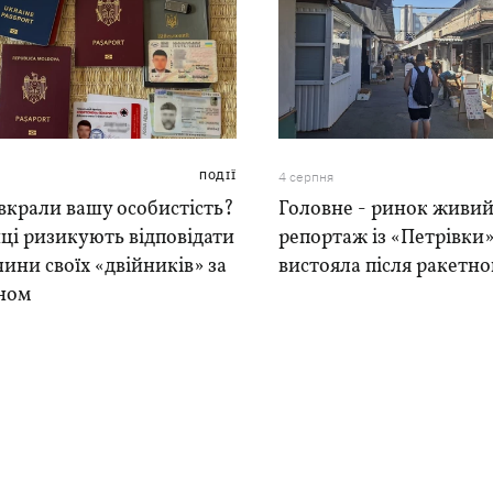
ПОДІЇ
4 серпня
вкрали вашу особистість?
Головне - ринок живий
ці ризикують відповідати
репортаж із «Петрівки»
чини своїх «двійників» за
вистояла після ракетно
ном