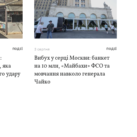
ПОДІЇ
3 серпня
ПОДІЇ
:
Вибух у серці Москви: банкет
, яка
на 10 млн, «Майбахи» ФСО та
го удару
мовчання навколо генерала
Чайко