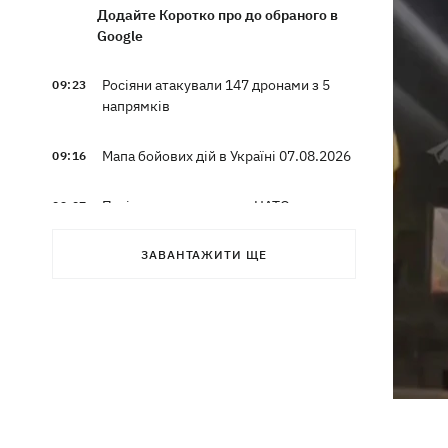
Додайте Коротко про до обраного в
Google
Росіяни атакували 147 дронами з 5
09:23
напрямків
Мапа бойових дій в Україні 07.08.2026
09:16
Путін може напасти на НАТО до
09:07
завершення війни в Україні — розвідка
США для WSJ
ЗАВАНТАЖИТИ ЩЕ
Вибухи в Криму та удари за 1700 км
08:49
від кордону: палають аеродром
«Гвардійське» та Wildberries у
Єкатеринбурзі
МВС Німеччини спростувало
07:51
наявність зброї для України на літаку