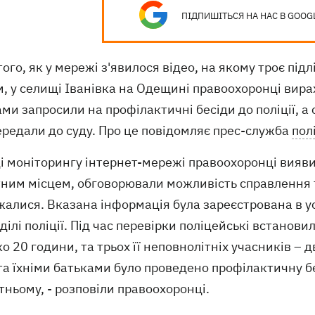
ПІДПИШІТЬСЯ НА НАС В GOOG
того, як у мережі з'явилося відео, на якому троє підл
, у селищі Іванівка на Одещині правоохоронці вирах
ми запросили на профілактичні бесіди до поліції, а
ередали до суду. Про це повідомляє прес-служба
пол
ді моніторингу інтернет-мережі правоохоронці вияви
тним місцем, обговорювали можливість справлення 
жалися. Вказана інформація була зареєстрована в 
ділі поліції. Під час перевірки поліцейські встанов
о 20 години, та трьох її неповнолітніх учасників – д
та їхніми батьками було проведено профілактичну б
ньому, - розповіли правоохоронці.