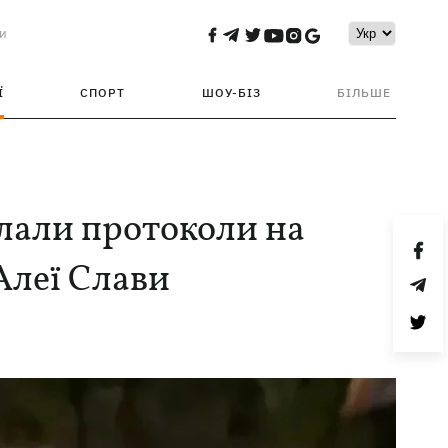
и
Ї
СПОРТ
ШОУ-БІЗ
БІЛЬШЕ
лали протоколи на
 Алеї Слави