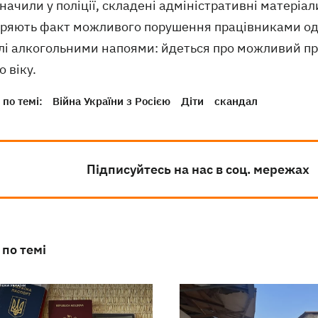
начили у поліції, складені адміністративні матеріа
іряють факт можливого порушення працівниками одн
лі алкогольними напоями: йдеться про можливий пр
о віку.
по темі:
Війна України з Росією
Діти
скандал
Підписуйтесь на нас в соц. мережах
 по темі