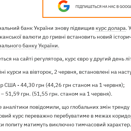
ПІДПИШІТЬСЯ НА НАС В GOOG
нальний банк України знову підвищив
курс долара
. 
анської валюти до гривні встановить новий історичн
нального банку України.
ться на сайті регулятора, курс євро у другий день л
ні курси на вівторок, 2 червня, встановлені на наст
р США - 44,30 грн (44,26 грн станом на 1 червня);
 – 51,59 грн. (51,55 грн. станом на 1 червня).
 аналітики повідомили, що глобальних змін тренду 
ковий курс переважно перебуватиме в межах коридор
ки попиту матимуть виключно тимчасовий характер