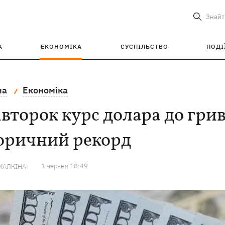
Знайт
А
ЕКОНОМІКА
СУСПІЛЬСТВО
ПОДІ
на
Економіка
івторок курс долара до гри
торичний рекорд
1 червня 18:49
МАЛКІНА