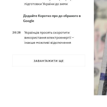
підготовки України до зими
Додайте Коротко про до обраного в
Google
Українців просять скоротити
20:28
використання електроенергії –
інакше можливі відключення
Тайський футболіст загинув від удару
19:50
блискавки просто на полі
ЗАВАНТАЖИТИ ЩЕ
Рада нацбезпеки затвердила План
19:47
стійкості Києва, - Клименко
Мудрик зіграв за "Челсі" – вперше за
19:19
615 днів
Погода в Україні 6 серпня – спека
18:53