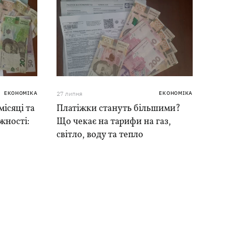
ЕКОНОМІКА
27 липня
ЕКОНОМІКА
місяці та
Платіжки стануть більшими?
жності:
Що чекає на тарифи на газ,
світло, воду та тепло