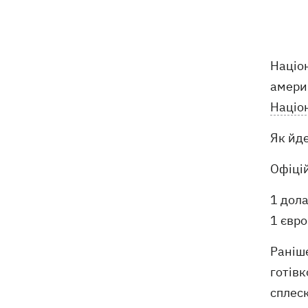
відступає, прогнозують локальні дощі
з грозами
Україна знищуватиме балістичні
18:45
Націо
установки військ РФ, - Зеленський
америк
Націо
18:27
Гар, дим і смог після обстрілів: як
захистити себе та близьких
Як йде
Генштаб спростував руйнування
18:17
Бортницької станції в Києві після атак
Офіцій
РФ
1 дола
В МЗС відреагували на резонансну
17:45
1 євро
заяву Залужного про НАТО - "слова
вирвали із контексту"
Раніше
готів
сплес