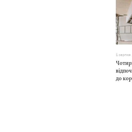
1 серпня
Чотири
відпоч
до ко