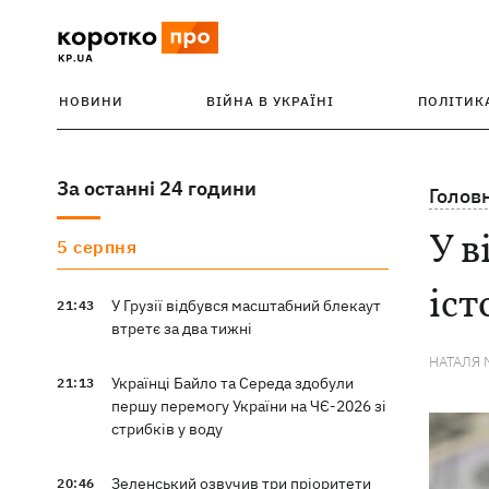
НОВИНИ
ВІЙНА В УКРАЇНІ
ПОЛІТИК
За останні 24 години
Голов
У в
5 серпня
іс
У Грузії відбувся масштабний блекаут
21:43
втретє за два тижні
НАТАЛЯ 
Українці Байло та Середа здобули
21:13
першу перемогу України на ЧЄ-2026 зі
стрибків у воду
Зеленський озвучив три пріоритети
20:46