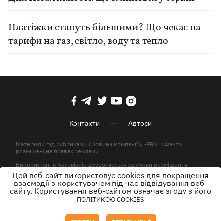
Платіжки стануть більшими? Що чекає на
тарифи на газ, світло, воду та тепло
Контакти
Автори
Матеріали під рубриками «Новини компанії», «PR» і «Факт»
розміщені на правах реклами
Використання матеріалів дозволяється за умови розміщення
активного гіперпосилання на KP.UA в першому абзаці.
Цей веб-сайт використовує cookies для покращення
взаємодії з користувачем під час відвідування веб-
© ТОВ «ЮЛАВ МЕДІА» 2026. Всі права захищені.
сайту. Користування веб-сайтом означає згоду з його
ПОЛІТИКОЮ COOKIES
Дизайн