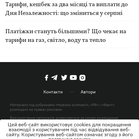
Тарифи, кешбек за два місяці та виплати до
Дня Незалежності: що зміниться у серпні
Платіжки стануть більшими? Що чекає на
тарифи на газ, світло, воду та тепло
Контакти
Автори
Матеріали під рубриками «Новини компанії», «PR» і «Факт»
розміщені на правах реклами
Використання матеріалів дозволяється за умови розміщення
активного гіперпосилання на KP.UA в першому абзаці.
Цей веб-сайт використовує cookies для покращення
взаємодії з користувачем під час відвідування веб-
© ТОВ «ЮЛАВ МЕДІА» 2026. Всі права захищені.
сайту. Користування веб-сайтом означає згоду з його