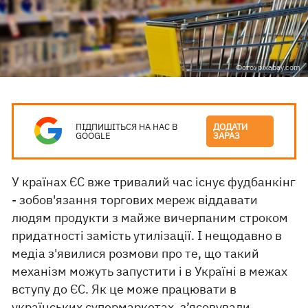
Фото: pixabay.com
ПІДПИШІТЬСЯ НА НАС В
ДОДАТИ
GOOGLE
ЗАРАЗ
У країнах ЄС вже тривалий час існує фудбанкінг
- зобов'язання торгових мереж віддавати
людям продукти з майже вичерпаним строком
придатності замість утилізації. І нещодавно в
медіа з'явилися розмови про те, що такий
механізм можуть запустити і в Україні в межах
вступу до ЄС. Як це може працювати в
українських
супермаркетах
, з’ясовували