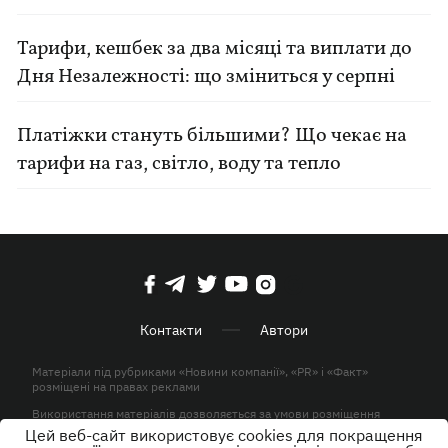
Тарифи, кешбек за два місяці та виплати до
Дня Незалежності: що зміниться у серпні
Платіжки стануть більшими? Що чекає на
тарифи на газ, світло, воду та тепло
Контакти
Автори
Матеріали під рубриками «Новини компанії», «PR» і «Факт»
розміщені на правах реклами
Використання матеріалів дозволяється за умови розміщення
активного гіперпосилання на KP.UA в першому абзаці.
Цей веб-сайт використовує cookies для покращення