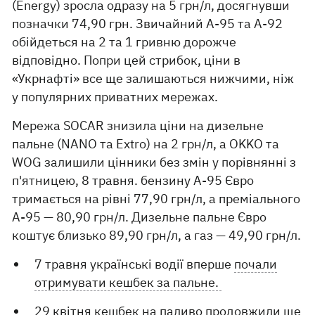
(Energy) зросла одразу на 5 грн/л, досягнувши
позначки 74,90 грн. Звичайний А-95 та А-92
обійдеться на 2 та 1 гривню дорожче
відповідно. Попри цей стрибок, ціни в
«Укрнафті» все ще залишаються нижчими, ніж
у популярних приватних мережах.
Мережа SOCAR знизила ціни на дизельне
пальне (NANO та Extro) на 2 грн/л, а OKKO та
WOG залишили цінники без змін у порівнянні з
п'ятницею, 8 травня. бензину А-95 Євро
тримається на рівні 77,90 грн/л, а преміального
А-95 — 80,90 грн/л. Дизельне пальне Євро
коштує близько 89,90 грн/л, а газ — 49,90 грн/л.
7 травня українські водії вперше
почали
отримувати кешбек за пальне.
29 квітня кешбек на паливо
продовжили ще