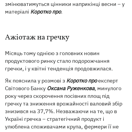
змінюватимуться цінники наприкінці весни – у
матеріалі
Коротко про
.
Ажіотаж на гречку
Місяць тому однією з головних новин
продуктового ринку стало подорожчання
гречки, і у квітні тенденція продовжилася.
Як пояснила у розмові з
Коротко
про
експерт
Світового Банку
Оксана Руженкова
, минулого
року через скорочення посівних площ під
гречку та зниження врожайності валовий збір
знизився на 37,7%. Незважаючи на те, що в
Україні гречка – стратегічний продукт і
улюблена споживачами крупа, фермери її не