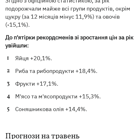
Згідно з офіційною статистикою, за рік
подорожчали майже всі групи продуктів, окрім
цукру (за 12 місяців мінус 11,9%) та овочів
(-15,1%).
До п'ятірки рекордсменів зі зростання цін за рік
увійшли:
Яйця +20,1%.
Риба та рибопродукти +18,4%.
Фрукти +17,1%.
М'ясо та м'ясопродукти +15,3%.
Соняшникова олія +14,4%.
Прогнози на травень