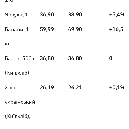
Яблука, 1 кг
36,90
38,90
+5,4%
Банани, 1
59,99
69,90
+16,5%
кг
Батон, 500 г
36,80
36,80
0
(Київхліб)
Хліб
26,19
26,21
+0,1%
український
(Київхліб),