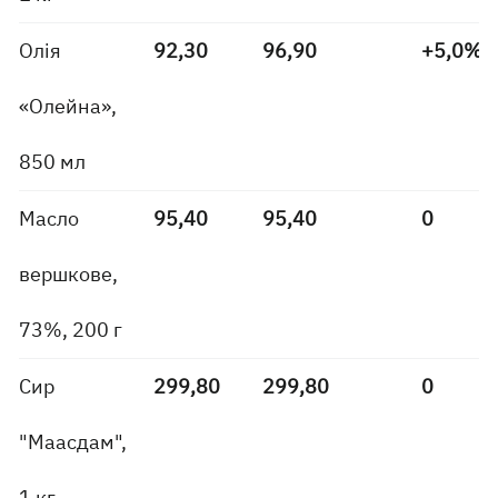
Олія
92,30
96,90
+5,0%
«Олейна»,
850 мл
Масло
95,40
95,40
0
вершкове,
73%, 200 г
Сир
299,80
299,80
0
"Маасдам",
1 кг