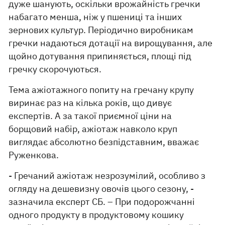
дуже шанують, оскільки врожайність гречки
набагато менша, ніж у пшениці та інших
зернових культур. Періодично виробникам
гречки надаються дотації на вирощування, але
щойно дотування припиняється, площі під
гречку скорочуються.
Тема ажіотажного попиту на гречану крупу
виринає раз на кілька років, що дивує
експертів. А за такої приємної ціни на
борщовий набір, ажіотаж навколо круп
виглядає абсолютно безпідставним, вважає
Руженкова.
- Гречаний ажіотаж незрозумілий, особливо з
огляду на дешевизну овочів цього сезону, -
зазначила експерт СБ. – При подорожчанні
одного продукту в продуктовому кошику