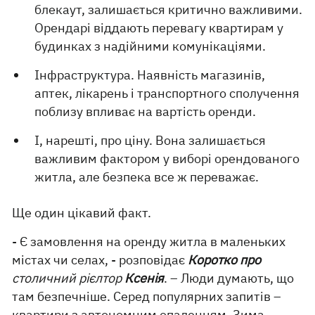
блекаут, залишається критично важливими.
Орендарі віддають перевагу квартирам у
будинках з надійними комунікаціями.
Інфраструктура. Наявність магазинів,
аптек, лікарень і транспортного сполучення
поблизу впливає на вартість оренди.
І, нарешті, про ціну. Вона залишається
важливим фактором у виборі орендованого
житла, але безпека все ж переважає.
Ще один цікавий факт.
- Є замовлення на оренду житла в маленьких
містах чи селах, - розповідає
Коротко про
столичний рієлтор
Ксенія
. – Люди думають, що
там безпечніше. Серед популярних запитів –
квартири з автономним опаленням. Зима