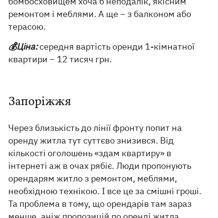
бомбосховищем хоча б неподалік, якісним
ремонтом і меблями. А ще – з балконом або
терасою.
💰Ціна:
середня вартість оренди 1-кімнатної
квартири – 12 тисяч грн.
Запоріжжя
Через близькість до лінії фронту попит на
оренду житла тут суттєво знизився. Від
кількості оголошень «здам квартиру» в
інтернеті аж в очах рябіє. Люди пропонують
орендарям житло з ремонтом, меблями,
необхідною технікою. І все це за смішні гроші.
Та проблема в тому, що орендарів там зараз
менше, аніж пропозицій по оренді житла.