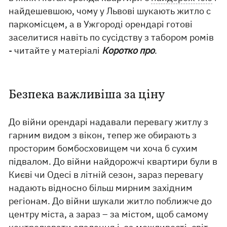
найдешевшою, чому у Львові шукають житло с
паркомісцем, а в Ужгороді орендарі готові
заселитися навіть по сусідству з табором ромів
- читайте у матеріалі
Коротко про
.
Безпека важливіша за ціну
До війни орендарі надавали перевагу житлу з
гарним видом з вікон, тепер же обирають з
просторим бомбосховищем чи хоча б сухим
підвалом. До війни найдорожчі квартири були в
Києві чи Одесі в літній сезон, зараз перевагу
надають відносно більш мирним західним
регіонам. До війни шукали житло поближче до
центру міста, а зараз – за містом, щоб самому