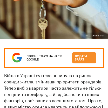
Фото: pexels.com
ПІДПИШІТЬСЯ НА НАС В
ДОДАТИ
GOOGLE
ЗАРАЗ
Війна в Україні суттєво вплинула на ринок
оренди житла, змінивши пріоритети орендарів.
Тепер вибір квартири часто залежить не тільки
від ціни та комфорту, а й від безпеки та інших
факторів, пов'язаних з воєнним станом. Про те,
в яких містах оренда квартири є
найдорожчою
і