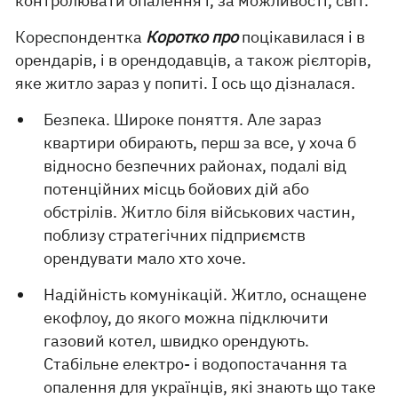
контролювати опалення і, за можливості, світ.
Кореспондентка
Коротко про
поцікавилася і в
орендарів, і в орендодавців, а також рієлторів,
яке житло зараз у попиті. І ось що дізналася.
Безпека. Широке поняття. Але зараз
квартири обирають, перш за все, у хоча б
відносно безпечних районах, подалі від
потенційних місць бойових дій або
обстрілів. Житло біля військових частин,
поблизу стратегічних підприємств
орендувати мало хто хоче.
Надійність комунікацій. Житло, оснащене
екофлоу, до якого можна підключити
газовий котел, швидко орендують.
Стабільне електро- і водопостачання та
опалення для українців, які знають що таке