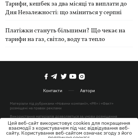
Тарифи, кешбек за два місяці та виплати до
Дня Незалежності: що зміниться у серпні
Платіжки стануть більшими? Що чекає на
тарифи на газ, світло, воду та тепло
Контакти
Автори
Матеріали під рубриками «Новини компанії», «PR» і «Факт»
розміщені на правах реклами
Використання матеріалів дозволяється за умови розміщення
активного гіперпосилання на KP.UA в першому абзаці.
Цей веб-сайт використовує cookies для покращення
взаємодії з користувачем під час відвідування веб-
© ТОВ «ЮЛАВ МЕДІА» 2026. Всі права захищені.
сайту. Користування веб-сайтом означає згоду з його