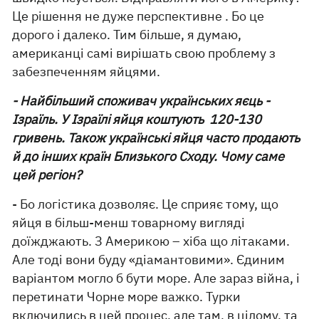
Це рішення не дуже перспективне . Бо це
дорого і далеко. Тим більше, я думаю,
американці самі вирішать свою проблему з
забезпеченням яйцями.
- Найбільший споживач українських яєць -
Ізраїль. У Ізраїлі яйця коштують 120-130
гривень. Також українські яйця часто продають
й до інших країн Близького Сходу. Чому саме
цей регіон?
- Бо логістика дозволяє. Це сприяє тому, що
яйця в більш-менш товарному вигляді
доїжджають. З Америкою – хіба що літаками.
Але тоді вони буду «діамантовими». Єдиним
варіантом могло б бути море. Але зараз війна, і
перетинати Чорне море важко. Турки
включились в цей процес, але там, в цілому, та