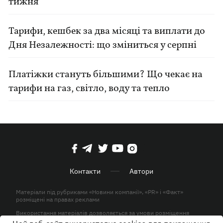
тижня
Тарифи, кешбек за два місяці та виплати до
Дня Незалежності: що зміниться у серпні
Платіжки стануть більшими? Що чекає на
тарифи на газ, світло, воду та тепло
Контакти
Автори
Матеріали під рубриками «Новини компанії», «PR» і «Факт»
розміщені на правах реклами
Використання матеріалів дозволяється за умови розміщення
активного гіперпосилання на KP.UA в першому абзаці.