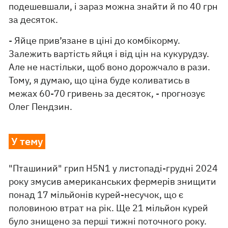
подешевшали, і зараз можна знайти й по 40 грн
за десяток.
- Яйце прив’язане в ціні до комбікорму.
Залежить вартість яйця і від цін на кукурудзу.
Але не настільки, щоб воно дорожчало в рази.
Тому, я думаю, що ціна буде коливатись в
межах 60-70 гривень за десяток, - прогнозує
Олег Пендзин.
У тему
"Пташиний" грип H5N1 у листопаді-грудні 2024
року змусив американських фермерів знищити
понад 17 мільйонів курей-несучок, що є
половиною втрат на рік. Ще 21 мільйон курей
було знищено за перші тижні поточного року.