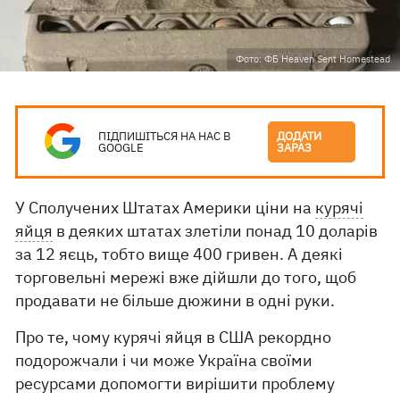
Фото: ФБ Heaven Sent Homestead
ПІДПИШІТЬСЯ НА НАС В
ДОДАТИ
GOOGLE
ЗАРАЗ
У Сполучених Штатах Америки ціни на
курячі
яйця
в деяких штатах злетіли понад 10 доларів
за 12 яєць, тобто вище 400 гривен. А деякі
торговельні мережі вже дійшли до того, щоб
продавати не більше дюжини в одні руки.
Про те, чому курячі яйця в США рекордно
подорожчали і чи може Україна своїми
ресурсами допомогти вирішити проблему