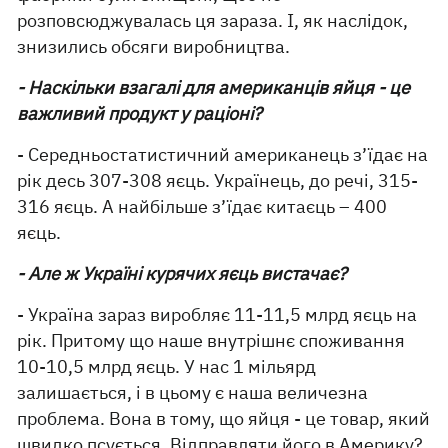
розповсюджувалась ця зараза. І, як наслідок,
знизились обсяги виробництва.
- Наскільки взагалі для американців яйця - це
важливий продукт у раціоні?
- Середньостатистичний американець з’їдає на
рік десь 307-308 яєць. Українець, до речі, 315-
316 яєць. А найбільше з’їдає китаєць – 400
яєць.
- Але ж Україні курячих яєць вистачає?
- Україна зараз виробляє 11-11,5 млрд яєць на
рік. Притому що наше внутрішнє споживання
10-10,5 млрд яєць. У нас 1 мільярд
залишається, і в цьому є наша величезна
проблема. Вона в тому, що яйця - це товар, який
швидко псується. Відправляти його в Америку?