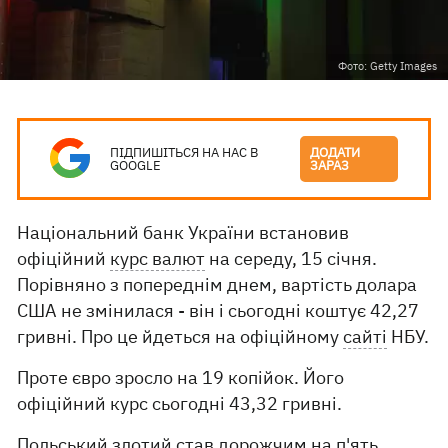
Фото: Getty Images
ПІДПИШІТЬСЯ НА НАС В
ДОДАТИ
GOOGLE
ЗАРАЗ
Національний банк України встановив
офіційний
курс валют
на середу, 15 січня.
Порівняно з попереднім днем, вартість долара
США не змінилася - він і сьогодні коштує 42,27
гривні. Про це йдеться на офіційному
сайті
НБУ.
Проте євро зросло на 19 копійок. Його
офіційний курс сьогодні 43,32 гривні.
Польський злотий став дорожчим на п'ять