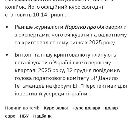
копійок. Його офіційний курс сьогодні
становить 10,14 гривні.
Раніше журналісти
Коротко про
обговорили
з експертами, чого очікувати
на валютному
та криптовалютному ринках
2025 року.
Біткоїн та іншу криптовалюту
планують
легалізувати в Україні
вже в першому
кварталі 2025 року, 12 грудня повідомив
голова податкового комітету ВР Данило
Гетьманцев на форумі ЕП "Перспективи для
інвестицій усередині країни".
Новини по темі:
Курс валют
курс долара
долар
євро
НБУ
Нацбанк