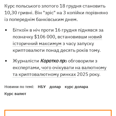
Курс польського злотого 18 грудня становить
10,30 гривні. Він "зріс" на 3 копійки порівняно
із попереднім банківським днем.
Біткоїн в ніч проти 16 грудня піднявся за
позначку $106 000, встановивши
новий
історичний максимум
з часу запуску
криптовалюти понад десять років тому.
Журналісти
Коротко пр
о обговорили з
експертами,
чого очікувати на валютному
та криптовалютному ринках
2025 року.
Новини по темі:
НБУ
долар
курс долара
Курс валют