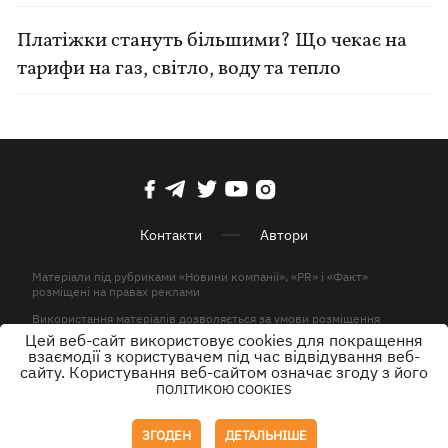
Платіжки стануть більшими? Що чекає на
тарифи на газ, світло, воду та тепло
Контакти
Автори
Матеріали під рубриками «Новини компанії», «PR» і «Факт»
розміщені на правах реклами
Використання матеріалів дозволяється за умови розміщення
активного гіперпосилання на KP.UA в першому абзаці.
Цей веб-сайт використовує cookies для покращення
взаємодії з користувачем під час відвідування веб-
© ТОВ «ЮЛАВ МЕДІА» 2026. Всі права захищені.
сайту. Користування веб-сайтом означає згоду з його
ПОЛІТИКОЮ COOKIES
Дизайн
ЗГОДЕН
ДЕТАЛЬНІШЕ