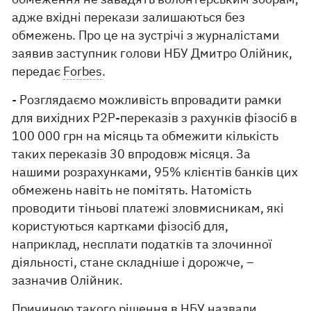
адже вхідні перекази залишаються без
обмежень. Про це на зустрічі з журналістами
заявив заступник голови НБУ Дмитро Олійник,
передає
Forbes
.
- Розглядаємо можливість впровадити рамки
для вихідних P2P-переказів з рахунків фізосіб в
100 000 грн на місяць та обмежити кількість
таких переказів 30 впродовж місяця. За
нашими розрахунками, 95% клієнтів банків цих
обмежень навіть не помітять. Натомість
проводити тіньові платежі зловмисникам, які
користуються картками фізосіб для,
наприклад, несплати податків та злочинної
діяльності, стане складніше і дорожче, –
зазначив Олійник.
Причиною такого рішення в НБУ назвали