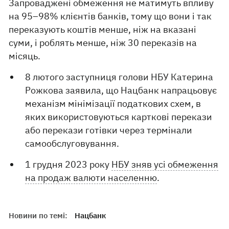
Запроваджені обмеження не матимуть впливу
на 95–98% клієнтів банків, тому що вони і так
переказують коштів менше, ніж на вказані
суми, і роблять менше, ніж 30 переказів на
місяць.
8 лютого заступниця голови НБУ Катерина
Рожкова заявила, що Нацбанк напрацьовує
механізм мінімізації податкових схем, в
яких використовуються карткові перекази
або перекази готівки через термінали
самообслуговування.
1 грудня 2023 року
НБУ зняв усі обмеження
на продаж валюти населенню
.
Новини по темі:
Нацбанк