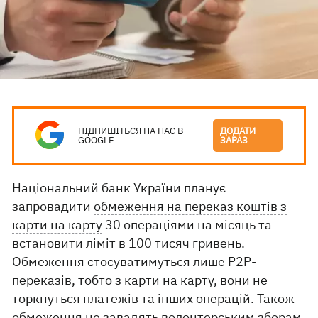
ПІДПИШІТЬСЯ НА НАС В
ДОДАТИ
GOOGLE
ЗАРАЗ
Національний банк України планує
запровадити
обмеження на переказ коштів з
карти на карту
30 операціями на місяць та
встановити ліміт в 100 тисяч гривень.
Обмеження стосуватимуться лише Р2Р-
переказів, тобто з карти на карту, вони не
торкнуться платежів та інших операцій. Також
обмеження не завадять волонтерським зборам,