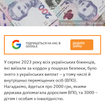
Фото: pexels.com/Dmytro Glazunov
ПІДПИШІТЬСЯ НА НАС В
ДОДАТИ
GOOGLE
ЗАРАЗ
У серпні 2023 року всіх українських біженців,
які виїхали за кордон у пошуках безпеки, було
знято з українських виплат – у тому числі й
внутрішньо переміщених осіб
(ВПО).
Нагадаємо, йдеться про 2000 грн, якими
держава допомагала дорослим ВПО, та 3000 –
дітям і особам з інвалідністю.