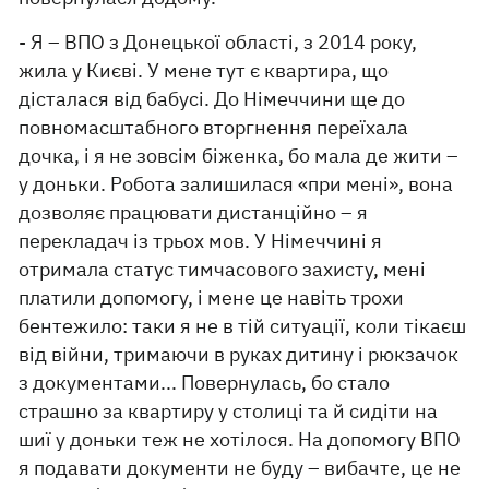
- Я – ВПО з Донецької області, з 2014 року,
жила у Києві. У мене тут є квартира, що
дісталася від бабусі. До Німеччини ще до
повномасштабного вторгнення переїхала
дочка, і я не зовсім біженка, бо мала де жити –
у доньки. Робота залишилася «при мені», вона
дозволяє працювати дистанційно – я
перекладач із трьох мов. У Німеччині я
отримала статус тимчасового захисту, мені
платили допомогу, і мене це навіть трохи
бентежило: таки я не в тій ситуації, коли тікаєш
від війни, тримаючи в руках дитину і рюкзачок
з документами... Повернулась, бо стало
страшно за квартиру у столиці та й сидіти на
шиї у доньки теж не хотілося. На допомогу ВПО
я подавати документи не буду – вибачте, це не