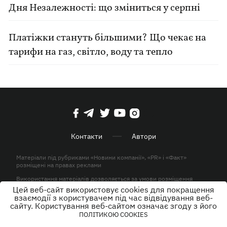
Дня Незалежності: що зміниться у серпні
Платіжки стануть більшими? Що чекає на
тарифи на газ, світло, воду та тепло
Контакти
Автори
Матеріали під рубриками «Новини компанії», «PR» і «Факт»
розміщені на правах реклами
Використання матеріалів дозволяється за умови розміщення
активного гіперпосилання на KP.UA в першому абзаці.
Цей веб-сайт використовує cookies для покращення
взаємодії з користувачем під час відвідування веб-
© ТОВ «ЮЛАВ МЕДІА» 2026. Всі права захищені.
сайту. Користування веб-сайтом означає згоду з його
ПОЛІТИКОЮ COOKIES