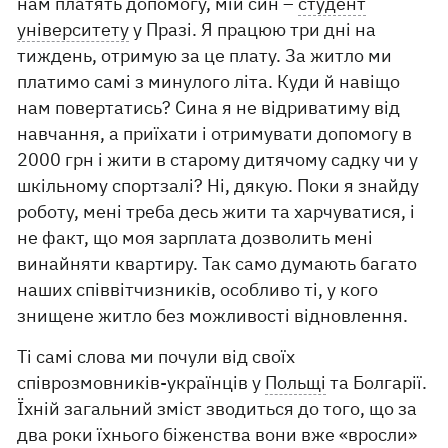
нам платять допомогу, мій син –
студент
університету
у Празі. Я працюю три дні на
тиждень, отримую за це плату. За житло ми
платимо самі з минулого літа. Куди й навіщо
нам повертатись? Сина я не відриватиму від
навчання, а приїхати і отримувати допомогу в
2000 грн і жити в старому дитячому садку чи у
шкільному спортзалі? Ні, дякую. Поки я знайду
роботу, мені треба десь жити та харчуватися, і
не факт, що моя зарплата дозволить мені
винайняти квартиру. Так само думають багато
наших співвітчизників, особливо ті, у кого
знищене житло без можливості відновлення.
Ті самі слова ми почули від своїх
співрозмовників-українців у
Польщі
та Болгарії.
Їхній загальний зміст зводиться до того, що за
два роки їхнього біженства вони вже «вросли»