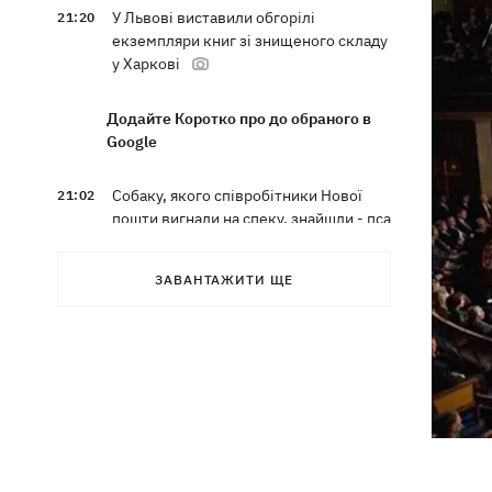
У Львові виставили обгорілі
21:20
екземпляри книг зі знищеного складу
у Харкові
Додайте Коротко про до обраного в
Google
Собаку, якого співробітники Нової
21:02
пошти вигнали на спеку, знайшли - пса
нагодували та забрали додому
ЗАВАНТАЖИТИ ЩЕ
Сенат США схвалив законопроект
20:40
Грема про "пекельні санкції" проти
РФ
Зеленський вперше прибув до Сербії
20:14
та розповів про цілі візиту
У Львові запровадили карантинні
20:04