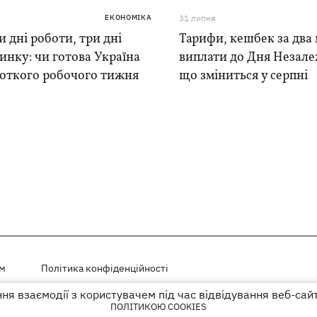
ЕКОНОМІКА
31 липня
 дні роботи, три дні
Тарифи, кешбек за два 
инку: чи готова Україна
виплати до Дня Незале
роткого робочого тижня
що зміниться у серпні
ем
Політика конфіденційності
я взаємодії з користувачем під час відвідування веб-сай
і на правах реклами
ПОЛІТИКОЮ COOKIES
го гіперпосилання на KP.UA в першому абзаці.