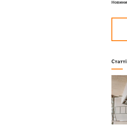
Новини 
Дрони ЗСУ вразили 10
18:48
електропідстанцій, 6 суден
"тіньового" флоту та базу ФСБ в
Криму
Статті