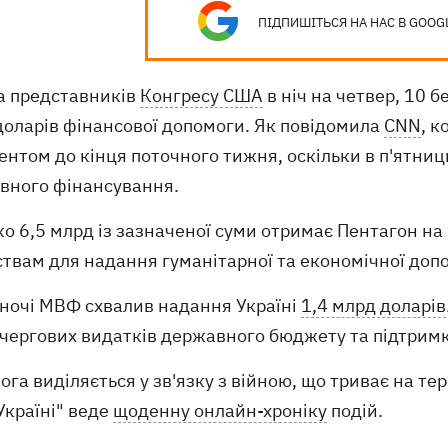
ПІДПИШІТЬСЯ НА НАС В GOOG
а представників
Конгресу США
в ніч на четвер, 10 б
доларів фінансової допомоги. Як повідомила
CNN
, 
ентом до кінця поточного тижня, оскільки в п'ятни
вного фінансування.
о 6,5 млрд із зазначеної суми отримає Пентагон на 
ствам для надання гуманітарної та економічної доп
 ночі МВФ схвалив надання Україні
1,4 млрд доларів
чергових видатків державного бюджету та підтримк
га виділяється у зв'язку з війною, що триває на тер
Україні" веде
щоденну онлайн-хроніку
подій.