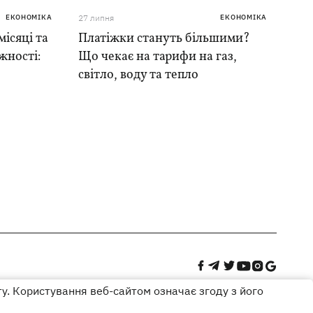
ЕКОНОМІКА
27 липня
ЕКОНОМІКА
місяці та
Платіжки стануть більшими?
жності:
Що чекає на тарифи на газ,
світло, воду та тепло
ту. Користування веб-сайтом означає згоду з його
Дизайн