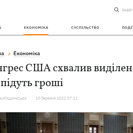
Знайт
А
ЕКОНОМІКА
СУСПІЛЬСТВО
ПОДІ
на
Економіка
грес США схвалив виділенн
підуть гроші
10 березня 2022 07:11
 КАТАШИНСЬКА