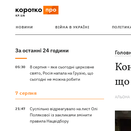
НОВИНИ
ВІЙНА В УКРАЇНІ
ПОЛІТИК
За останні 24 години
Голов
Кон
8 серпня – яке сьогодні церковне
05:30
свято, Росія напала на Грузію, що
що 
сьогодні не можна робити
7 серпня
АЛЬОНА
Суспільно відреагувало на лист Олі
21:47
Полякової із закликами змінити
правила Нацвідбору