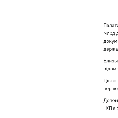
обмеження через виявлення сказу в
кота
Україна та Польща завершили
19:49
Палат
ексгумацію жертв Волинської трагедії
у двох селах на Волині
млрд 
докум
У Будапешті після обмілення Дунаю
19:16
держа
підняли з дна мотоцикл вермахту та
останки двох солдатів
Близьк
відом
19:00
Анекдоти та меми тижня: прильоти-
прильоти, ідіть на болота і
Цієї ж
український Джеймс Бонд з
кабачками
першо
Тисяча незаконно списаних чоловіків
18:53
Допомо
- суд взяв під варту ексочільника
"КП в 
Мукачівського ТЦК