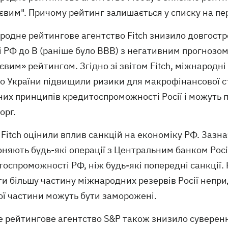
тєвим". Причому рейтинг залишається у списку на п
родне рейтингове агентство Fitch знизило довгостр
 РФ до B (раніше було BBB) з негативним прогнозом.
євим» рейтингом. Згідно зі звітом Fitch, міжнародні
до України підвищили ризики для макрофінансової с
их принципів кредитоспроможності Росії і можуть пі
орг.
і Fitch оцінили вплив санкцій на економіку РФ. Зазн
няють будь-які операції з Центральним банком Росі
оспроможності РФ, ніж будь-які попередні санкції. 
и більшу частину міжнародних резервів Росії непр
ої частини можуть бути заморожені.
е рейтингове агентство S&P також знизило суверенн