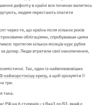
ошення дефолту в країні все починає валитись
крутують, людям перестають платити
т через те, що країна після кількох років
строковими облігаціями, спробувавши цими
ився: протягом кількох місяців курс рубля
я за долар. Люди втратили свої накопичення,
есимістичні. Так, один із найвпливовіших
РФ найжорстокішу кризу
, а щоб зрозуміти її
на три.
я така.
 РФ на 6 ступенів - з Baa3 до В3, який є