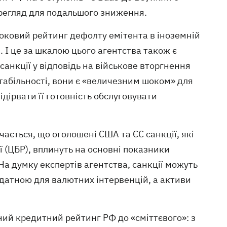
ерегляд для подальшого зниження.
оковий рейтинг дефолту емітента в іноземній
 І це за шкалою цього агентства також є
 санкції у відповідь на військове вторгнення
табільності, вони є «величезним шоком» для
дірвати її готовність обслуговувати
ачається, що оголошені США та ЄС санкції, які
ї (ЦБР), вплинуть на основні показники
На думку експертів агентства, санкції можуть
идатною для валютних інтервенцій, а активи
ий кредитний рейтинг РФ до «сміттєвого»: з