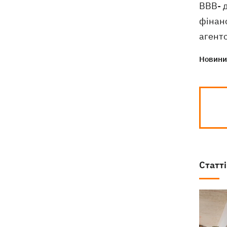
ВВВ- д
фінанс
агентс
Новини 
Статті