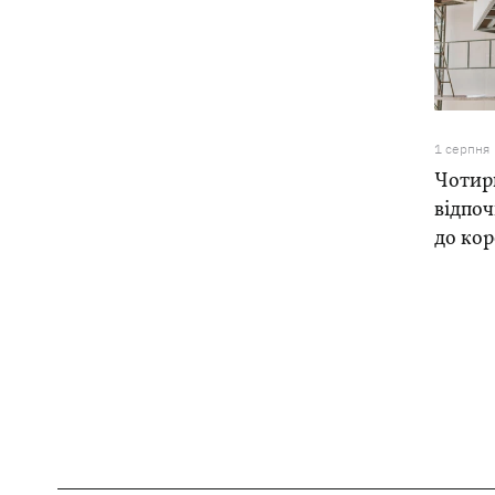
1 серпня
Чотири
відпоч
до ко