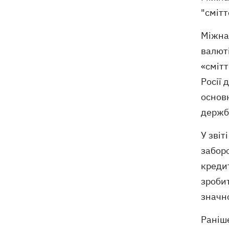
"сміт
Міжна
валюті
«смітт
Росії 
основн
держб
У звіт
заборо
кредит
зробит
значн
Раніш