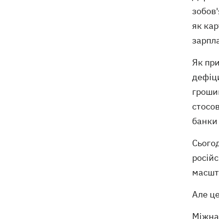
зобов'
як ка
зарпла
Як при
дефіц
грошим
стосов
банки 
Сьогод
російс
масшт
Але це
Міжнар