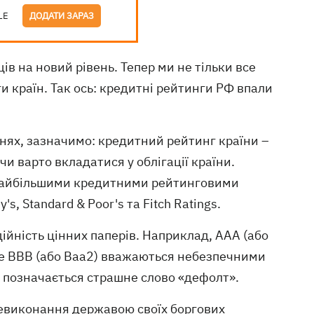
LE
ДОДАТИ ЗАРАЗ
в на новий рівень. Тепер ми не тільки все
ги країн. Так ось: кредитні рейтинги РФ впали
ннях, зазначимо: кредитний рейтинг країни –
и варто вкладатися у облігації країни.
 найбільшими кредитними рейтинговими
, Standard & Poor's та Fitch Ratings.
йність цінних паперів. Наприклад, ААА (або
че ВВВ (або Ваа2) вважаються небезпечними
D позначається страшне слово «дефолт».
невиконання державою своїх боргових