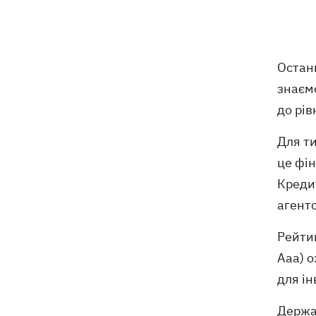
5 серпня
У Грузії відбувся масштабний блекаут
21:43
втретє за два тижні
Останн
знаєм
Українці Байло та Середа здобули
21:13
до рів
першу перемогу України на ЧЄ-2026 зі
стрибків у воду
Для ти
Зеленський озвучив три пріоритети
20:46
це фін
підготовки України до зими
Креди
агентс
Українців просять скоротити
20:28
використання електроенергії –
Рейтин
інакше можливі відключення
Ааа) 
Тайський футболіст загинув від удару
19:50
для ін
блискавки просто на полі
Держа