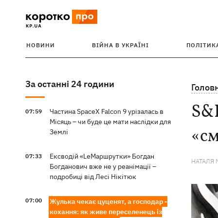
НОВИНИ
ВІЙНА В УКРАЇНІ
ПОЛІТИК
За останні 24 години
Голов
S&P
Частина SpaceX Falcon 9 урізалась в
07:59
Місяць – чи буде це мати наслідки для
«см
Землі
Ексводій «LeМаршрутки» Богдан
07:33
НАТАЛЯ 
Богданович вже не у реанімації –
подробиці від Лесі Нікітюк
07:00
Жулька чекає цуценят, а господар -
кохання: як живе переселенець із