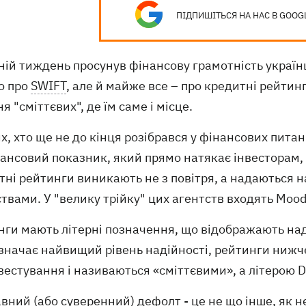
ПІДПИШІТЬСЯ НА НАС В GOOG
ій тиждень просунув фінансову грамотність українці
о про
SWIFT
, але й майже все – про кредитні рейтин
ня "сміттєвих", де їм саме і місце.
х, хто ще не до кінця розібрався у фінансових пита
ансовий показник, який прямо натякає інвесторам, ч
тні рейтинги виникають не з повітря, а надаються
твами. У "велику трійку" цих агентств входять Moody's
ги мають літерні позначення, що відображають наді
означає найвищий рівень надійності, рейтинги ниж
вестування і називаються «сміттєвими», а літерою 
вний (або суверенний) дефолт - це не що інше, як 