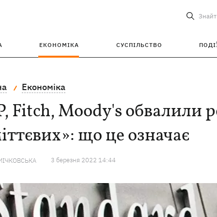
Знайт
А
ЕКОНОМІКА
СУСПІЛЬСТВО
ПОДІ
на
Економіка
, Fitch, Moody's обвалили р
іттєвих»: що це означає
3 березня 2022 14:44
МІЧКОВСЬКА