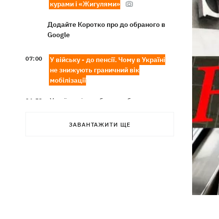
курами і «Жигулями»
Додайте Коротко про до обраного в
Google
07:00
У війську - до пенсії. Чому в Україні
не знижують граничний вік
мобілізації
Українські стрибуни здобули «золото»
06:58
чемпіонату Європи-2026
ЗАВАНТАЖИТИ ЩЕ
Трамп посварився з Хегсетом через
06:29
дефіцит ракет для війни з Іраном, -
WP
6 серпня - Преображення Господнє,
05:30
що сьогодні не можна робити, все про
цей день