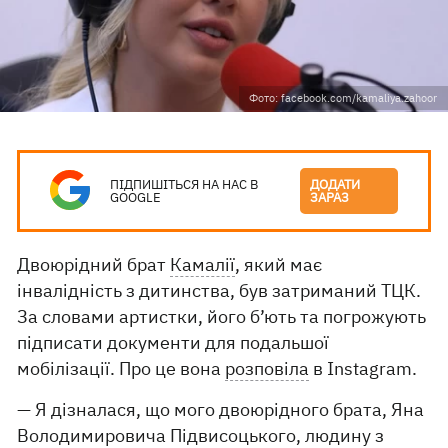
Фото: facebook.com/kamaliya.zahoor
ПІДПИШІТЬСЯ НА НАС В
ДОДАТИ
GOOGLE
ЗАРАЗ
Двоюрідний брат
Камалії
, який має
інвалідність з дитинства, був затриманий ТЦК.
За словами артистки, його б’ють та погрожують
підписати документи для подальшої
мобілізації. Про це вона
розповіла
в Instagram.
— Я дізналася, що мого двоюрідного брата, Яна
Володимировича Підвисоцького, людину з