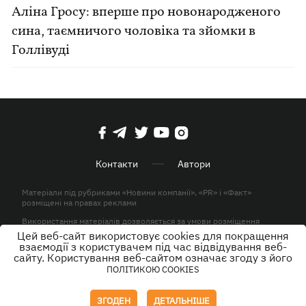
Аліна Гросу: вперше про новонародженого
сина, таємничого чоловіка та зйомки в
Голлівуді
Контакти
Автори
Матеріали під рубриками «Новини компанії», «PR» і «Факт»
розміщені на правах реклами
Використання матеріалів дозволяється за умови розміщення
активного гіперпосилання на KP.UA в першому абзаці.
Цей веб-сайт використовує cookies для покращення
взаємодії з користувачем під час відвідування веб-
© ТОВ «ЮЛАВ МЕДІА» 2026. Всі права захищені.
сайту. Користування веб-сайтом означає згоду з його
ПОЛІТИКОЮ COOKIES
Дизайн
ЗГОДЕН
ДЕТАЛЬНІШЕ