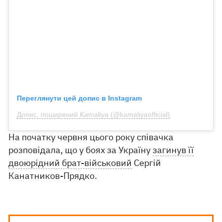
Переглянути цей допис в Instagram
Допис, поширений Kamaliya (@kamaliyaofficial)
На початку червня цього року співачка
розповідала, що у боях за Україну
загинув її
двоюрідний брат-військовий
Сергій
Канатников-Прядко.