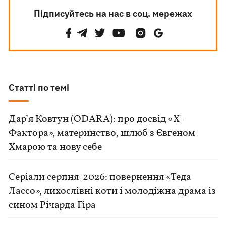
Підписуйтесь на нас в соц. мережах
Статті по темі
Дар’я Ковтун (ODARA): про досвід «Х-
Фактора», материнство, шлюб з Євгеном
Хмарою та нову себе
Серіали серпня-2026: повернення «Теда
Лассо», лихослівні коти і молодіжна драма із
сином Річарда Гіра