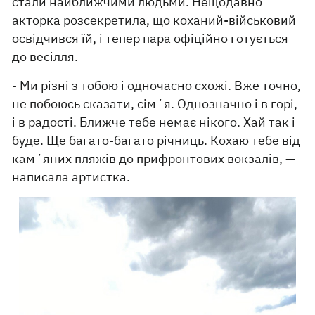
стали найближчими людьми. Нещодавно
акторка розсекретила, що коханий-військовий
освідчився їй, і тепер пара офіційно готується
до весілля.
- Ми різні з тобою і одночасно схожі. Вже точно,
не побоюсь сказати, сімʼя. Однозначно і в горі,
і в радості. Ближче тебе немає нікого. Хай так і
буде. Ще багато-багато річниць. Кохаю тебе від
камʼяних пляжів до прифронтових вокзалів, —
написала артистка.