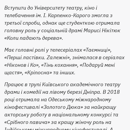
Вступити до Університету театру, кіно і
телебачення ім. І. Карпенко-Карого змогла з
третьої спроби, однак ще студенткою отримала
головну роль у соціальній драмі Марисі Нікітюк
«Коли падають дерева».
Має головні ролі у телесеріалах «Таємниці»,
«Перші ластівки. Zалежні», знімалася в серіалах
«Ніконов і Ко», «Тінь кохання», «Подаруй мені
щастя», «Кріпосна» та інших.
Працює в трупі Київського академічного театру
драми і комедії на лівому березі Дніпра. В 2018
році отримала на Одеському міжнародному
кінофестивалі «Золотого Дюка» за найкращу
акторську роботу в національному конкурсі та
«Срібного павича» за кращу жіночу роль на
Індійському міжнародному кінофестивалі. А