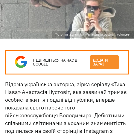
Фото: instagram.com/anastasiia.pustovit_volunteer
ПІДПИШІТЬСЯ НА НАС В
ДОДАТИ
GOOGLE
ЗАРАЗ
Відома українська акторка, зірка серіалу «Тиха
Нава» Анастасія Пустовіт, яка зазвичай тримає
особисте життя подалі від публіки, вперше
показала свого нареченого —
військовослужбовця Володимира. Дебютними
спільними світлинами з коханим знаменитість
поділилася
на своїй сторінці в Instagram з