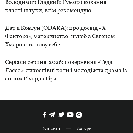
Володимир Гладкий: Гумор і кохання -
класні штуки, всім рекомендую
Дар’я Ковтун (ODARA): про досвід «Х-
Фактора», материнство, шлюб з Євгеном
Хмарою та нову себе
Серіали серпня-2026: повернення «Теда
Лассо», лихослівні коти і молодіжна драма із
сином Річарда Гіра
Контакти
Автори