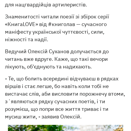
для нацгвардійців артилеристів.
Знаменитості читали поезії зі збірок серії
«КнигаLOVE» від #книголав — сучасного
маніфесту української чуттєвості, сили,
ніжності та надії.
Ведучий Олексій Суханов долучається до
читань вже вдруге. Каже, що такі вечори
лікують, об'єднують та надихають.
- Те, що болить всередині відчуваєш в рядках
віршів і стає легше, бо навіть коли тобі не
вистачає слів, аби висловити порожнечу втоми,
зʼявляються рядку сучасних поетів, і ти
розумієш, що попри все життя триває і ти
мусиш жити, - заявив Олексій.