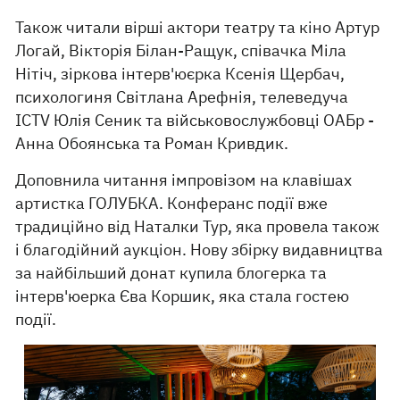
Також читали вірші актори театру та кіно Артур
Логай, Вікторія Білан-Ращук, співачка Міла
Нітіч, зіркова інтерв'юєрка Ксенія Щербач,
психологиня Світлана Арефнія, телеведуча
ICTV Юлія Сеник та військовослужбовці ОАБр -
Анна Обоянська та Роман Кривдик.
Доповнила читання імпровізом на клавішах
артистка ГОЛУБКА. Конферанс події вже
традиційно від Наталки Тур, яка провела також
і благодійний аукціон. Нову збірку видавництва
за найбільший донат купила блогерка та
інтерв'юерка Єва Коршик, яка стала гостею
події.