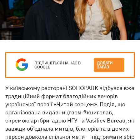
ПІДПИШІТЬСЯ НА НАС В
ДОДАТИ
GOOGLE
ЗАРАЗ
У київському ресторані SOHOPARK відбувся вже
традиційний формат благодійних вечорів
української поезії «Читай серцем». Подія, що
організована видавництвом #книголав,
окремою артбригадою НГУ та Vasiliev Bureau, як
завжди об’єднала митців, блогерів та відомих
персон довкола спільної мети — підтримати збір