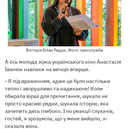
Вікторія Білан Ращук. Фото: пресслужба
А ось молода зірка українського кіно Анастасія
Іванюк навпаки на вечорі вперше.
- Я під враженням, адже це було настільки
тепло і зворушливо та надихаюче! Коли
обирала вірші для прочитання, шукала не
просто красиві рядки, шукала історію, яка
зачепить десь глибоко. І по реакції слухачів,
гостей, я зрозуміла, що у мене вийшло, з-
сказала вона.