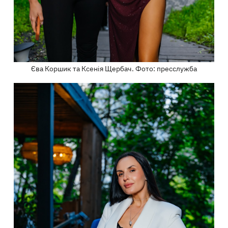
Єва Коршик та Ксенія Щербач. Фото: пресслужба