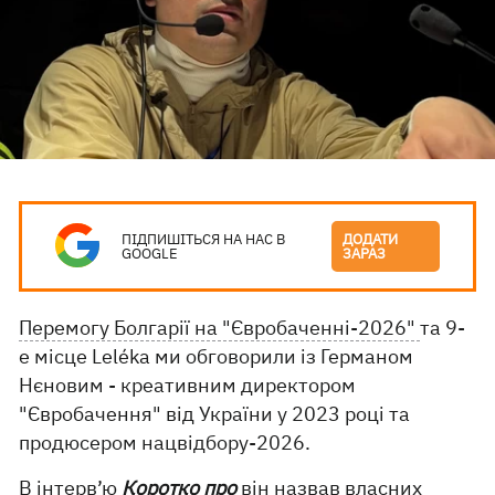
ПІДПИШІТЬСЯ НА НАС В
ДОДАТИ
GOOGLE
ЗАРАЗ
Перемогу Болгарії на "Євробаченні-2026"
та 9-
е місце Leléka ми обговорили із Германом
Нєновим - креативним директором
"Євробачення" від України у 2023 році та
продюсером нацвідбору-2026.
В інтерв’ю
Коротко про
він назвав власних