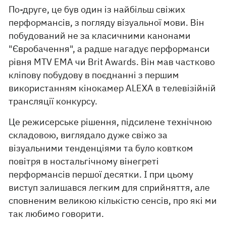
По-друге, це був один із найбільш свіжих
перформансів, з погляду візуальної мови. Він
побудований не за класичними канонами
"Євробачення", а радше нагадує перформанси
рівня MTV EMA чи Brit Awards. Він мав частково
кліпову побудову в поєднанні з першим
використанням кінокамер ALEXA в телевізійній
трансляції конкурсу.
Це режисерське рішення, підсилене технічною
складовою, виглядало дуже свіжо за
візуальними тенденціями та було ковтком
повітря в ностальгічному вінегреті
перформансів першої десятки. І при цьому
виступ залишався легким для сприйняття, але
сповненим великою кількістю сенсів, про які ми
так любимо говорити.