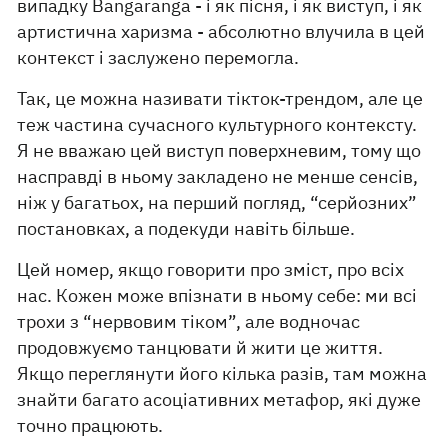
випадку Bangaranga - і як пісня, і як виступ, і як
артистична харизма - абсолютно влучила в цей
контекст і заслужено перемогла.
Так, це можна називати тікток-трендом, але це
теж частина сучасного культурного контексту.
Я не вважаю цей виступ поверхневим, тому що
насправді в ньому закладено не менше сенсів,
ніж у багатьох, на перший погляд, “серйозних”
постановках, а подекуди навіть більше.
Цей номер, якщо говорити про зміст, про всіх
нас. Кожен може впізнати в ньому себе: ми всі
трохи з “нервовим тіком”, але водночас
продовжуємо танцювати й жити це життя.
Якщо переглянути його кілька разів, там можна
знайти багато асоціативних метафор, які дуже
точно працюють.