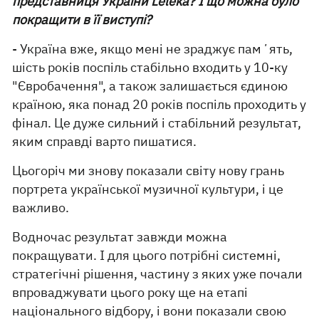
представниця України Leléka? І що можна було
покращити в її виступі?
- Україна вже, якщо мені не зраджує памʼять,
шість років поспіль стабільно входить у 10-ку
"Євробачення", а також залишається єдиною
країною, яка понад 20 років поспіль проходить у
фінал. Це дуже сильний і стабільний результат,
яким справді варто пишатися.
Цьогоріч ми знову показали світу нову грань
портрета української музичної культури, і це
важливо.
Водночас результат завжди можна
покращувати. І для цього потрібні системні,
стратегічні рішення, частину з яких уже почали
впроваджувати цього року ще на етапі
національного відбору, і вони показали свою