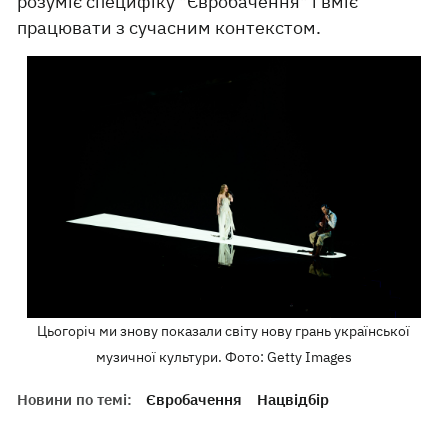
розуміє специфіку "Євробачення" і вміє
працювати з сучасним контекстом.
Цьогоріч ми знову показали світу нову грань української
музичної культури. Фото: Getty Images
Новини по темі:
Євробачення
Нацвідбір