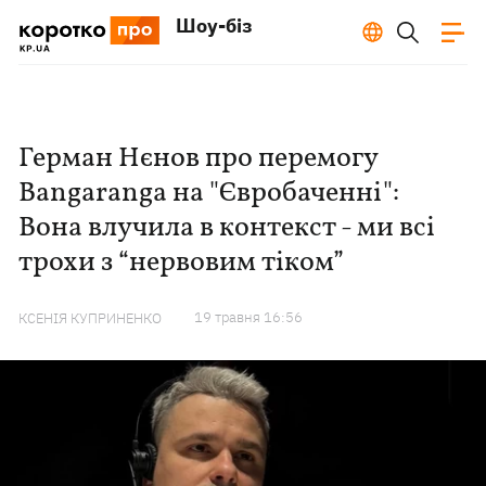
Шоу-біз
Герман Нєнов про перемогу
Bangaranga на "Євробаченні":
Вона влучила в контекст - ми всі
трохи з “нервовим тіком”
19 травня 16:56
КСЕНІЯ КУПРИНЕНКО