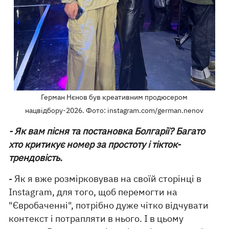
Герман Нєнов був креативним продюсером
нацвідбору-2026. Фото: instagram.com/german.nenov
- Як вам пісня та постановка Болгарії? Багато
хто критикує номер за простоту і тікток-
трендовість.
- Як я вже розмірковував на своїй сторінці в
Instagram, для того, щоб перемогти на
"Євробаченні", потрібно дуже чітко відчувати
контекст і потрапляти в нього. І в цьому