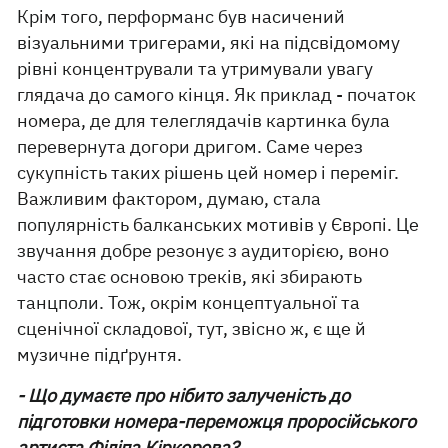
Крім того, перформанс був насичений
візуальними тригерами, які на підсвідомому
рівні концентрували та утримували увагу
глядача до самого кінця. Як приклад - початок
номера, де для телеглядачів картинка була
перевернута догори дригом. Саме через
сукупність таких рішень цей номер і переміг.
Важливим фактором, думаю, стала
популярність балканських мотивів у Європі. Це
звучання добре резонує з аудиторією, воно
часто стає основою треків, які збирають
танцполи. Тож, окрім концептуальної та
сценічної складової, тут, звісно ж, є ще й
музичне підґрунтя.
- Що думаєте про нібито залученість до
підготовки номера-переможця проросійського
артиста Філіпа Кіркорова?