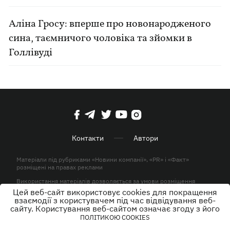
Аліна Гросу: вперше про новонародженого
сина, таємничого чоловіка та зйомки в
Голлівуді
Контакти
Автори
Матеріали під рубриками «Новини компанії», «PR» і «Факт»
розміщені на правах реклами
Використання матеріалів дозволяється за умови розміщення
активного гіперпосилання на KP.UA в першому абзаці.
Цей веб-сайт використовує cookies для покращення
взаємодії з користувачем під час відвідування веб-
© ТОВ «ЮЛАВ МЕДІА» 2026. Всі права захищені.
сайту. Користування веб-сайтом означає згоду з його
ПОЛІТИКОЮ COOKIES