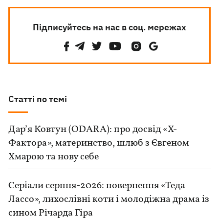
Підписуйтесь на нас в соц. мережах
Статті по темі
Дар’я Ковтун (ODARA): про досвід «Х-
Фактора», материнство, шлюб з Євгеном
Хмарою та нову себе
Серіали серпня-2026: повернення «Теда
Лассо», лихослівні коти і молодіжна драма із
сином Річарда Гіра