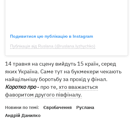
Подивитися цю публікацію в Instagram
Публікація від Ruslana (@ruslana.lyzhychko)
14 травня на сцену вийдуть 15 країн, серед
яких Україна. Саме тут на букмекери чекають
найщільнішу боротьбу за прохід у фінал.
Коротко про
- про те,
хто вважається
фаворитом другого півфіналу.
Новини по темі:
Євробачення
Руслана
Андрій Данилко