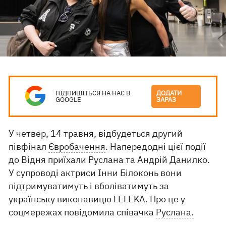
ПІДПИШІТЬСЯ НА НАС В
ДОДАТИ
GOOGLE
ЗАРАЗ
У четвер, 14 травня, відбудеться другий
півфінал
Євробачення
. Напередодні цієї події
до Відня приїхали Руслана та Андрій Данилко.
У супроводі актриси Інни Білоконь вони
підтримуватимуть і вболіватимуть за
українську виконавицю LELEKA. Про це у
соцмережах повідомила співачка
Руслана.