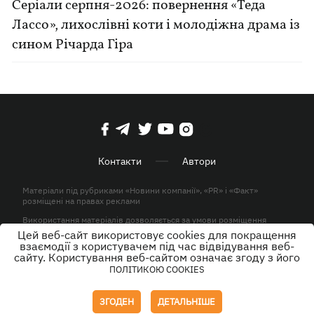
Серіали серпня-2026: повернення «Теда
Лассо», лихослівні коти і молодіжна драма із
сином Річарда Гіра
Контакти
Автори
Матеріали під рубриками «Новини компанії», «PR» і «Факт»
розміщені на правах реклами
Використання матеріалів дозволяється за умови розміщення
активного гіперпосилання на KP.UA в першому абзаці.
Цей веб-сайт використовує cookies для покращення
взаємодії з користувачем під час відвідування веб-
© ТОВ «ЮЛАВ МЕДІА» 2026. Всі права захищені.
сайту. Користування веб-сайтом означає згоду з його
ПОЛІТИКОЮ COOKIES
Дизайн
ЗГОДЕН
ДЕТАЛЬНІШЕ