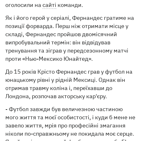
оголосили на
сайті
команди.
Як і його герой у серіалі, Фернандес гратиме на
позиції форварда. Перш ніж отримати місце у
складі, Фернандес пройшов двомісячний
випробувальний термін: він відвідував
тренування та зіграв у передсезонному матчі
проти «Нью-Мексико Юнайтед».
До 15 років Крісто Фернандес грав у футбол на
юнацькому рівні у рідній Мексиці. Однак він
отримав травму коліна і, переїхавши до
Лондона, розпочав акторську кар'єру.
- Футбол завжди був величезною частиною
мого життя та моєї особистості, і куди б мене не
завело життя, мрія про професійні змагання
ніколи по-справжньому не покидала моє серце.