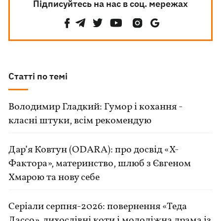
Підписуйтесь на нас в соц. мережах
Статті по темі
Володимир Гладкий: Гумор і кохання -
класні штуки, всім рекомендую
Дар’я Ковтун (ODARA): про досвід «Х-
Фактора», материнство, шлюб з Євгеном
Хмарою та нову себе
Серіали серпня-2026: повернення «Теда
Лассо», лихослівні коти і молодіжна драма із