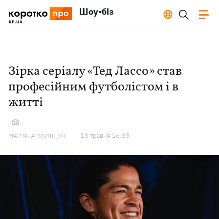
Шоу-біз
Зірка серіалу «Тед Лассо» став
професійним футболістом і в
житті
13 травня 16:35
МАР'ЯНА ПОЛІЩУК