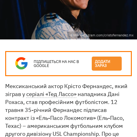
Фото: instagram.com/cristofernandez.mx
ПІДПИШІТЬСЯ НА НАС В
ДОДАТИ
GOOGLE
ЗАРАЗ
Мексиканський актор Крісто Фернандес, який
зіграв у
серіалі «Тед Лассо»
нападника Дані
Рохаса, став професійним футболістом. 12
травня 35-річний Фернандес підписав
контракт із «Ель-Пасо Локомотив» (Ель-Пасо,
Техас) – американським футбольним клубом
другого дивізіону USL Championship. Про це