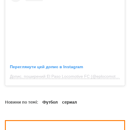
Переглянути цей допис в Instagram
Допис, поширений El Paso Locomotive FC (@eplocomotivefc)
Новини по темі:
Футбол
сериал