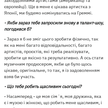
закордонними артистами (американці та
європейці). Ще в мене є цікава артистка з
Японії, ми будемо номінуватись на Греммі.
- Якби зараз тебе запросили знову в талант-шоу,
погодився б?
- Зараз я б не зміг цього зробити фізично, так
як на мені багато відповідальності, багато
артистів, проєктів, які треба реалізувати,
зробити це якісно та результативно. А ось стати
музичним продюсером, якби це було щось
цікаве, оригінальне, то так, я із задоволенням
взяв би участь.
- Що тебе робить щасливим сьогодні?
- Насамперед - це моя сімʼя, моя дружина, яка
є і музою і жінкою, що робить мене щасливим, і