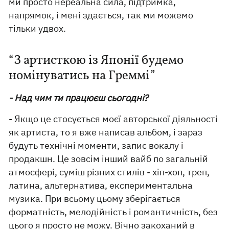
ми просто нереальна сила, підтримка,
напрямок, і мені здається, так ми можемо
тільки удвох.
“З артисткою із Японії будемо
номінуватись на Греммі”
- Над чим ти працюєш сьогодні?
- Якщо це стосується моєї авторської діяльності
як артиста, то я вже написав альбом, і зараз
будуть технічні моменти, запис вокалу і
продакшн. Це зовсім інший вайб по загальній
атмосфері, суміш різних стилів - хіп-хоп, треп,
латина, альтернатива, експериментальна
музика. При всьому цьому зберігається
форматність, мелодійність і романтичність, без
цього я просто не можу. Вічно закоханий в