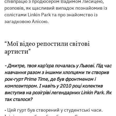
співпрацю з продюсером Вадимом Лисицею,
розповів, як щасливий випадок познайомив із
солістами Linkin Park та про знайомство із
загадковою Алісою.
“Мої відео репостили світові
артисти”
- Дмитре, твоя кар’єра почалась у Львові. Під час
навчання разом з іншими хлопцями ти створив
рок-гурт Prime Time, де був фронтменом і
композитором. І навіть у 2010 році колектив
виступив на розігріві легендарних Linkin Park. Як
так сталося?
- Цей гурт був створений у студентські часи.