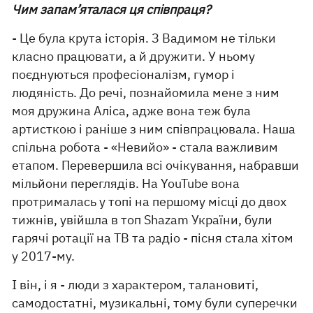
Чим запам’яталася ця співпраця?
- Це була крута історія. З Вадимом не тільки
класно працювати, а й дружити. У ньому
поєднуються професіоналізм, гумор і
людяність. До речі, познайомила мене з ним
моя дружина Аліса, адже вона теж була
артисткою і раніше з ним співпрацювала. Наша
спільна робота - «Невийо» - стала важливим
етапом. Перевершила всі очікування, набравши
мільйони переглядів. На YouTube вона
протрималась у топі на першому місці до двох
тижнів, увійшла в топ Shazam України, були
гарячі ротації на ТВ та радіо - пісня стала хітом
у 2017-му.
І він, і я - люди з характером, талановиті,
самодостатні, музикальні, тому були суперечки