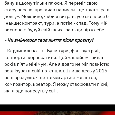
бачу в цьому тільки плюси. Я переміг свою
стару версію, прокачав навички - це така «гра в
довгу». Можливо, якби я виграв, усе склалося б
інакше: контракт, тури, а потім - спад. Тому мій
висновок: будуй свій шлях і завжди вір у себе.
- Чи змінилося твоя життя після проєкту?
- Кардинально - ні. Були тури, фан-зустрічі,
концерти, корпоративи. Цей «шлейф» тривав
років п’ять мінімум. Але я довго не міг повністю
реалізувати свій потенціал. І лише десь у 2015
році зрозумів: я не тільки артист - я автор,
композитор, креатор. Я можу створювати пісні,
які люди понесуть у світ.