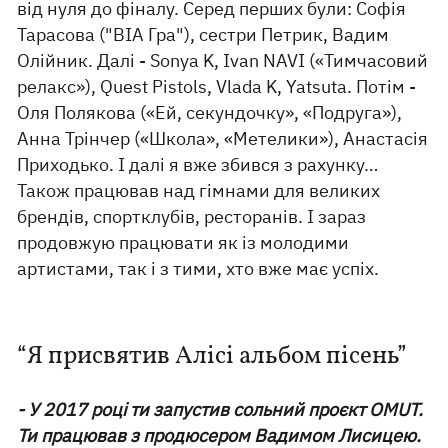
від нуля до фіналу. Серед перших були: Софія
Тарасова ("ВІА Гра"), сестри Петрик, Вадим
Олійник. Далі - Sonya K, Ivan NAVI («Тимчасовий
релакс»), Quest Pistols, Vlada K, Yatsuta. Потім -
Оля Полякова («Ей, секундочку», «Подруга»),
Анна Трінчер («Школа», «Метелики»), Анастасія
Приходько. І далі я вже збився з рахунку…
Також працював над гімнами для великих
брендів, спортклубів, ресторанів. І зараз
продовжую працювати як із молодими
артистами, так і з тими, хто вже має успіх.
“Я присвятив Алісі альбом пісень”
- У 2017 році ти запустив сольний проєкт OMUT.
Ти працював з продюсером Вадимом Лисицею.