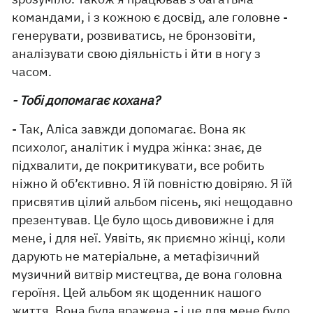
командами, і з кожною є досвід, але головне -
генерувати, розвиватись, не бронзовіти,
аналізувати свою діяльність і йти в ногу з
часом.
- Тобі допомагає кохана?
- Так, Аліса завжди допомагає. Вона як
психолог, аналітик і мудра жінка: знає, де
підхвалити, де покритикувати, все робить
ніжно й об’єктивно. Я їй повністю довіряю. Я їй
присвятив цілий альбом пісень, які нещодавно
презентував. Це було щось дивовижне і для
мене, і для неї. Уявіть, як приємно жінці, коли
дарують не матеріальне, а метафізичний
музичний витвір мистецтва, де вона головна
героїня. Цей альбом як щоденник нашого
життя. Вона була вражена - і це для мене було