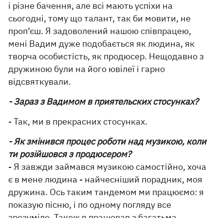
і різне бачення, але всі мають успіхи на
сьогодні, тому що талант, так би мовити, не
проп’єш. Я задоволений нашою співпрацею,
мені Вадим дуже подобається як людина, як
творча особистість, як продюсер. Нещодавно з
дружиною були на його ювілеї і гарно
відсвяткували.
- Зараз з Вадимом в приятельских стосунках?
- Так, ми в прекрасних стосунках.
- Як змінився процес роботи над музикою, коли
ти розійшовся з продюсером?
- Я завжди займався музикою самостійно, хоча
є в мене людина - найчесніший порадник, моя
дружина. Ось таким тандемом ми працюємо: я
показую пісню, і по одному погляду все
зрозуміло. Також я працював з багатьма