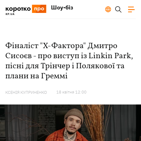
Шоу-біз
Фіналіст "Х-Фактора" Дмитро
Сисоєв - про виступ із Linkin Park,
пісні для Трінчер і Полякової та
плани на Греммі
18 квiтня 12:00
КСЕНІЯ КУПРИНЕНКО