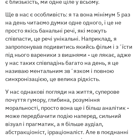
є близькість, ми одне ціле у всьому.
Ще в нас є особливість: я та вона мінімум 5 раз
на день читаємо думки одне одного, і це не
просто якісь банальні речі, які можуть
співпасти, це речі унікальні. Наприклад, я
запропонував подивитись якийсь фільм і зʼїсти
під нього вареники з вишнями - це лякає, адже
у нас таких співпадінь багато на день, я це
називаю ментальним звʼязком і повною
синхронізацією, це велика рідкість.
У нас однакові погляди на життя, суперове
почуття гумору, глибина, розуміння
моральності, просто вона ще і більш аналітик -
може передбачити подію наперед, сильний
візуал і прагматик, а я більше аудіал,
абстракціоніст, ірраціоналіст. Але в поєднанні