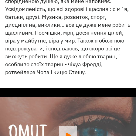
спорідненою душею, яка мене наповняє.
Усвідомленість, що всі здорові і щасливі: сімʼя,
батьки, друзі. Музика, розвиток, спорт,
дисципліна, виклики… все це дуже мене робить
щасливим. Посмішки, мрії, досягнення цілей,
віра у майбутнє, віра у мир. Також я обожнюю
подорожувати, і сподіваюсь, що скоро всі це
зможуть робити. Ще я дуже люблю тварин, і
особливо своїх тварин - чіхуа Фредді,
ротвейлера Чопа і кицю Стешу.