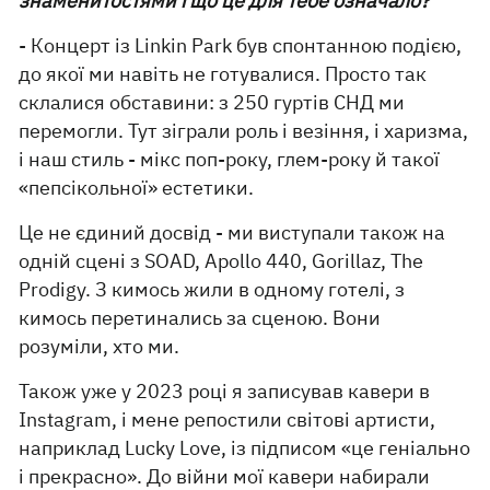
знаменитостями і що це для тебе означало?
- Концерт із Linkin Park був спонтанною подією,
до якої ми навіть не готувалися. Просто так
склалися обставини: з 250 гуртів СНД ми
перемогли. Тут зіграли роль і везіння, і харизма,
і наш стиль - мікс поп-року, глем-року й такої
«пепсікольної» естетики.
Це не єдиний досвід - ми виступали також на
одній сцені з SOAD, Apollo 440, Gorillaz, The
Prodigy. З кимось жили в одному готелі, з
кимось перетинались за сценою. Вони
розуміли, хто ми.
Також уже у 2023 році я записував кавери в
Instagram, і мене репостили світові артисти,
наприклад Lucky Love, із підписом «це геніально
і прекрасно». До війни мої кавери набирали