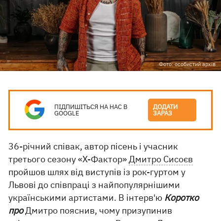
Фото: особистий архів
ПІДПИШІТЬСЯ НА НАС В
ДОДАТИ
GOOGLE
ЗАРАЗ
36-річний співак, автор пісень і учасник
третього сезону «Х-Фактор»
Дмитро Сисоєв
пройшов шлях від виступів із рок-гуртом у
Львові до співпраці з найпопулярнішими
українськими артистами. В інтерв'ю
Коротко
про
Дмитро пояснив, чому призупинив