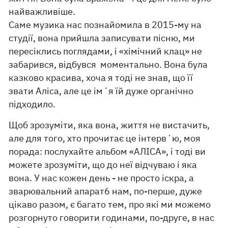
найважливіше.
Саме музика нас познайомила в 2015-му на
студії, вона прийшла записувати пісню, ми
пересіклись поглядами, і «хімічний клац» не
забарився, відбувся моментально. Вона була
казково красива, хоча я тоді не знав, що її
звати Аліса, але це імʼя їй дуже органічно
підходило.
Щоб зрозуміти, яка вона, життя не вистачить,
але для того, хто прочитає це інтервʼю, моя
порада: послухайте альбом «АЛІСА», і тоді ви
можете зрозуміти, що до неї відчуваю і яка
вона. У нас кожен день - не просто іскра, а
зварювальний апарат6 нам, по-перше, дуже
цікаво разом, є багато тем, про які ми можемо
розгорнуто говорити годинами, по-друге, в нас