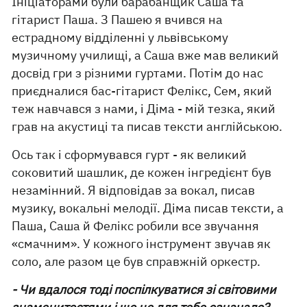
Ініціаторами були барабанщик Саша та
гітарист Паша. З Пашею я вчився на
естрадному відділенні у львівському
музичному училищі, а Саша вже мав великий
досвід гри з різними гуртами. Потім до нас
приєдналися бас-гітарист Фелікс, Сем, який
теж навчався з нами, і Діма - мій тезка, який
грав на акустиці та писав тексти англійською.
Ось так і сформувався гурт - як великий
соковитий шашлик, де кожен інгредієнт був
незамінний. Я відповідав за вокал, писав
музику, вокальні мелодії. Діма писав тексти, а
Паша, Саша й Фелікс робили все звучання
«смачним». У кожного інструмент звучав як
соло, але разом це був справжній оркестр.
- Чи вдалося тоді поспілкуватися зі світовими