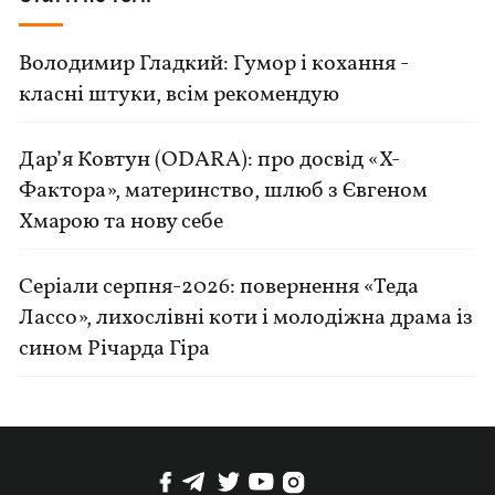
Володимир Гладкий: Гумор і кохання -
класні штуки, всім рекомендую
Дар’я Ковтун (ODARA): про досвід «Х-
Фактора», материнство, шлюб з Євгеном
Хмарою та нову себе
Серіали серпня-2026: повернення «Теда
Лассо», лихослівні коти і молодіжна драма із
сином Річарда Гіра