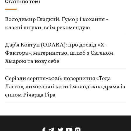
Статті по темі
Володимир Гладкий: Гумор і кохання -
класні штуки, всім рекомендую
Дар’я Ковтун (ODARA): про досвід «Х-
Фактора», материнство, шлюб з Євгеном
Хмарою та нову себе
Серіали серпня-2026: повернення «Теда
Лассо», лихослівні коти і молодіжна драма із
сином Річарда Гіра