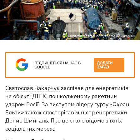
Фото: instagram.com/sviatoslav.vakarchuk
ПІДПИШІТЬСЯ НА НАС В
ДОДАТИ
GOOGLE
ЗАРАЗ
Святослав Вакарчук
заспівав для енергетиків
на об'єкті ДТЕК, пошкодженому ракетним
ударом Росії. За виступом лідеру гурту «Океан
Ельзи» також спостерігав міністр енергетики
Денис Шмигаль. Про це стало відомо з їхніх
соціальних мереж.