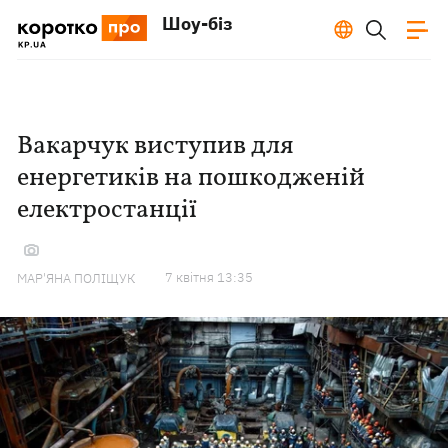
Шоу-біз
Вакарчук виступив для
енергетиків на пошкодженій
електростанції
7 квiтня 13:35
МАР'ЯНА ПОЛІЩУК