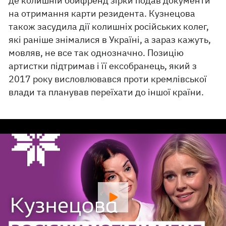
де колишній бойфренд зірки подав документи
на отримання карти резидента. Кузнецова
також засудила дії колишніх російських колег,
які раніше знімалися в Україні, а зараз кажуть,
мовляв, не все так однозначно. Позицію
артистки підтримав і її ексобранець, який з
2017 року висловлювався проти кремлівської
влади та планував переїхати до іншої країни.