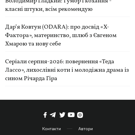
Володимир Гладкий: Гумор і кохання -
класні штуки, всім рекомендую
Дар’я Ковтун (ODARA): про досвід «Х-
Фактора», материнство, шлюб з Євгеном
Хмарою та нову себе
Серіали серпня-2026: повернення «Теда
Лассо», лихослівні коти і молодіжна драма із
сином Річарда Гіра
Контакти
Автори