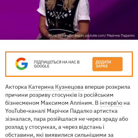
Фото: скриншот видео youtube.com/ Марічка Падалко
ПІДПИШІТЬСЯ НА НАС В
ДОДАТИ
GOOGLE
ЗАРАЗ
Акторка
Катерина Кузнецова
вперше розкрила
причини розриву стосунків із російським
бізнесменом Максимом Апліним. В
інтерв'ю
на
YouTube-каналі Марічки Падалко артистка
зізналася, пара розійшлася не через зраду або
розлад у стосунках, а через відстань і
обставини, які виявилися сильнішими за