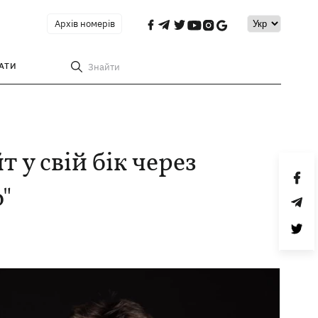
Архів номерів
АТИ
Знайти
 у свій бік через
"