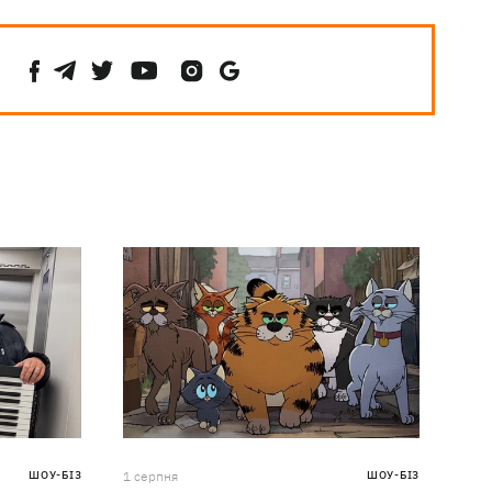
ШОУ-БІЗ
1 серпня
ШОУ-БІЗ