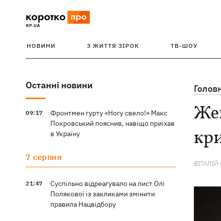
НОВИНИ
З ЖИТТЯ ЗІРОК
ТВ-ШОУ
Останні новини
Голов
Жен
Фронтмен гурту «Ногу свело!» Макс
09:17
Покровський пояснив, навіщо приїхав
кри
в Україну
7 серпня
ВІТАЛІЙ
Суспільно відреагувало на лист Олі
21:47
Полякової із закликами змінити
правила Нацвідбору