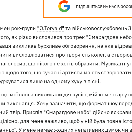
ПІДПИШІТЬСЯ НА НАС В GOOG
мен рок-групи
"O.Torvald"
та військовослужбовець ЗС
того, як різко висловився про трек "Смарагдове неб
вця викликав бурхливе обговорення, на яке відреаг
ити висловлюватися про творчість колег, а створю
наголосив, що нікого не хотів образити. Музикант 
ю щодо того, що сучасні артисти мають створювати 
джуватися лише на одному хуку в пісні.
, що мої слова викликали дискусію, мій коментар у
 чи виконавця. Хочу зазначити, що формат шоу пере
ий твір. Приспів "Смарагдове небо" дійсно яскравий
цілісно, для мене важливо, щоб у ній була повна іст
танньої. У мене немає жодних негативних думок чи