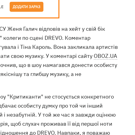
LE
ДОДАТИ ЗАРАЗ
У Женя Галич відповів на хейт у свій бік
о" колеги по сцені DREVO. Коментар
увала і Тіна Кароль. Вона закликала артистів
вати свою музику. У коментарі сайту
OBOZ.UA
уточнив, що в шоу намагався донести особисту
якіснішу та глибшу музику, а не
 шоу "Критиканти" не стосується конкретного
дбачає особисту думку про той чи інший
 і незабутній. У той же час я завжди оцінюю
орія, щоб слухач проживав її від першої ноти
 відношення до DREVO. Навпаки, я поважаю