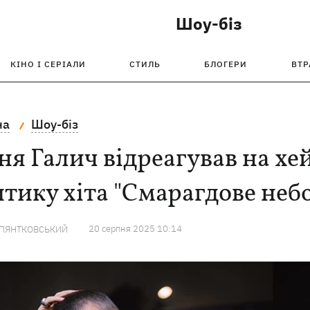
Шоу-біз
КІНО І СЕРІАЛИ
СТИЛЬ
БЛОГЕРИ
ВТР
на
Шоу-біз
я Галич відреагував на хейт
тику хіта "Смарагдове небо
20 серпня 2025 10:14
 ПЯНТКОВСЬКИЙ