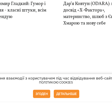
мир Гладкий: Гумор і
Дар’я Ковтун (ODARA):
я - класні штуки, всім
досвід «Х-Фактора»,
ендую
материнство, шлюб з Є
Хмарою та нову себе
я взаємодії з користувачем під час відвідування веб-сай
ПОЛІТИКОЮ COOKIES
ем
Політика конфіденційності
ЗГОДЕН
ДЕТАЛЬНІШЕ
і на правах реклами
го гіперпосилання на KP.UA в першому абзаці.