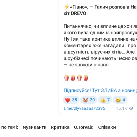
по темі:
музиканти
критика
O.Torvald
Співаки