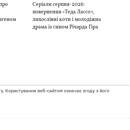
 про
Серіали серпня-2026:
повернення «Теда Лассо»,
вгеном
лихослівні коти і молодіжна
драма із сином Річарда Гіра
ту. Користування веб-сайтом означає згоду з його
Дизайн