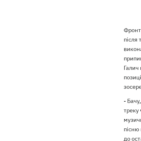
Фронт
після 
викона
припин
Галич 
позиці
зосере
- Бачу
треку
музичн
пісню 
до ос