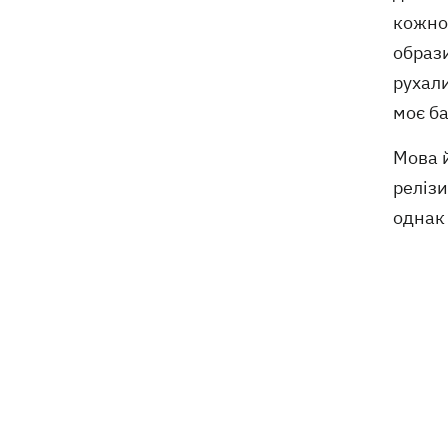
кожно
образи
рухали
моє ба
Мова й
реліз
однак 