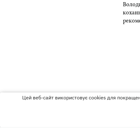
Володи
коханн
реком
Цей веб-сайт використовує cookies для покращенн
Реклама на сайті
Про нас
Угода з користувач
Матеріали під рубриками «Новини компанії», «PR» і «Факт» розміщен
Використання матеріалів дозволяється за умови розміщення активно