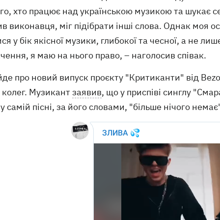
го, хто працює над українською музикою та шукає 
в виконавця, міг підібрати інші слова. Однак моя ос
ся у бік якісної музики, глибокої та чесної, а не л
чення, я маю на нього право, – наголосив співак.
де про новий випуск проєкту "Критиканти" від Bezo
и колег. Музикант
заявив
, що у приспіві синглу "Сма
у самій пісні, за його словами, "більше нічого немає"