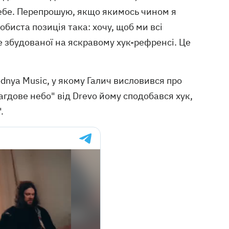
себе. Перепрошую, якщо якимось чином я
обиста позиція така: хочу, щоб ми всі
ише збудованої на яскравому хук-рефренсі. Це
dnya Music, у якому Галич висловився про
рагдове небо" від Drevo йому сподобався хук,
.